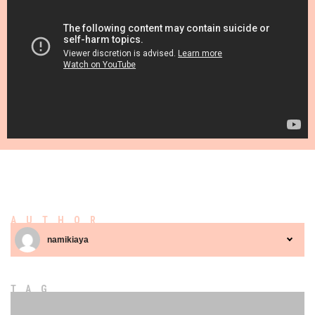
AUTHOR
namikiaya
TAG