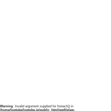
Warning
: Invalid argument supplied for foreach() in
/home/logtube/logtube.jp/public_html/wpfile/wp-