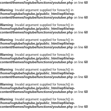
content/themes/logtube/functions/youtuber.php
on line
60
Warning
: Invalid argument supplied for foreach() in
/home/logtube/logtube.jp/public_html/wpfile/wp-
content/themes/logtube/functions/youtuber.php
on line
60
Warning
: Invalid argument supplied for foreach() in
/home/logtube/logtube.jp/public_html/wpfile/wp-
content/themes/logtube/functions/youtuber.php
on line
60
Warning
: Invalid argument supplied for foreach() in
/home/logtube/logtube.jp/public_html/wpfile/wp-
content/themes/logtube/functions/youtuber.php
on line
60
Warning
: Invalid argument supplied for foreach() in
/home/logtube/logtube.jp/public_html/wpfile/wp-
content/themes/logtube/functions/youtuber.php
on line
60
Warning
: Invalid argument supplied for foreach() in
/home/logtube/logtube.jp/public_html/wpfile/wp-
content/themes/logtube/functions/youtuber.php
on line
60
Warning
: Invalid argument supplied for foreach() in
/home/logtube/logtube.jp/public_html/wpfile/wp-
content/themes/logtube/functions/youtuber.php
on line
60
Warning
: Invalid argument supplied for foreach() in
/home/logtube/logtube.jp/public_html/wpfile/wp-
content/themes/logtube/functions/youtuber.php
on line
60