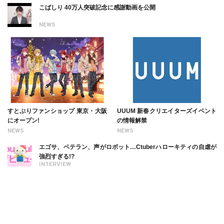
こばしり 40万人突破記念に感謝動画を公開
NEWS
すとぷりファンショップ 東京・大阪
UUUM 新春クリエイターズイベント
にオープン!
の情報解禁
NEWS
NEWS
エゴサ、ベテラン、声がロボット…Ctuberハローキティの自虐が
強烈すぎる!?
INTERVIEW