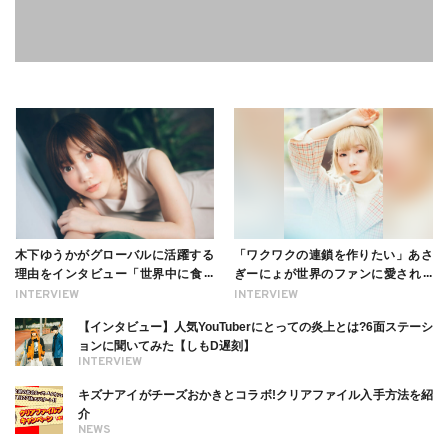
木下ゆうかがグローバルに活躍する
「ワクワクの連鎖を作りたい」あさ
理由をインタビュー「世界中に食べ
ぎーにょが世界のファンに愛される
る幸せを伝えたい」新事務所加入に
理由【インタビュー】
INTERVIEW
INTERVIEW
ついても
【インタビュー】人気YouTuberにとっての炎上とは?6面ステーシ
ョンに聞いてみた【しもD遅刻】
INTERVIEW
キズナアイがチーズおかきとコラボ!クリアファイル入手方法を紹
介
NEWS