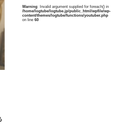
Warning
: Invalid argument supplied for foreach() in
/home/logtube/logtube.jp/public_html/wpfile/wp-
content/themes/logtube/functions/youtuber.php
on line
60
る