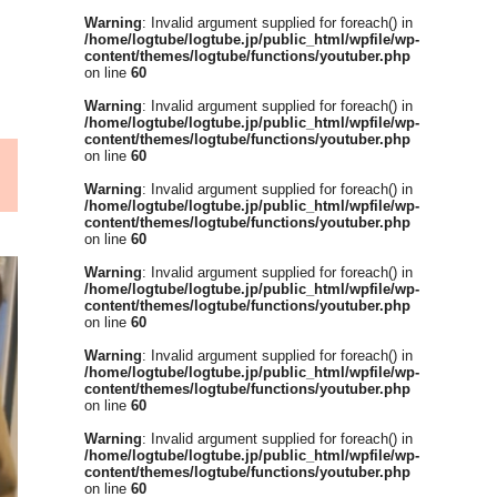
Warning
: Invalid argument supplied for foreach() in
/home/logtube/logtube.jp/public_html/wpfile/wp-
content/themes/logtube/functions/youtuber.php
on line
60
Warning
: Invalid argument supplied for foreach() in
/home/logtube/logtube.jp/public_html/wpfile/wp-
content/themes/logtube/functions/youtuber.php
on line
60
Warning
: Invalid argument supplied for foreach() in
/home/logtube/logtube.jp/public_html/wpfile/wp-
content/themes/logtube/functions/youtuber.php
on line
60
Warning
: Invalid argument supplied for foreach() in
/home/logtube/logtube.jp/public_html/wpfile/wp-
content/themes/logtube/functions/youtuber.php
on line
60
Warning
: Invalid argument supplied for foreach() in
/home/logtube/logtube.jp/public_html/wpfile/wp-
content/themes/logtube/functions/youtuber.php
on line
60
Warning
: Invalid argument supplied for foreach() in
/home/logtube/logtube.jp/public_html/wpfile/wp-
content/themes/logtube/functions/youtuber.php
on line
60