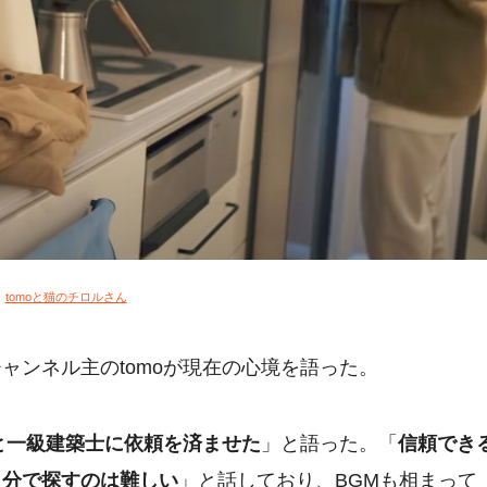
：
tomoと猫のチロルさん
ャンネル主のtomoが現在の心境を語った。
と一級建築士に依頼を済ませた
」と語った。「
信頼でき
自分で探すのは難しい
」と話しており、BGMも相まって