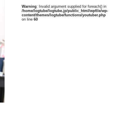
Warning
: Invalid argument supplied for foreach() in
/home/logtube/logtube.jp/public_html/wpfile/wp-
content/themes/logtube/functions/youtuber.php
on line
60