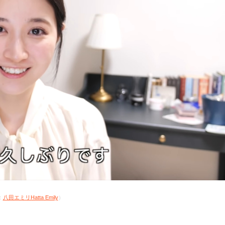
：
八田エミリHatta Emily
）