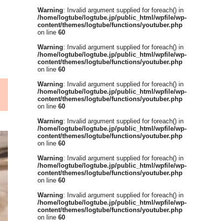
Warning
: Invalid argument supplied for foreach() in
/home/logtube/logtube.jp/public_html/wpfile/wp-
content/themes/logtube/functions/youtuber.php
on line
60
Warning
: Invalid argument supplied for foreach() in
/home/logtube/logtube.jp/public_html/wpfile/wp-
content/themes/logtube/functions/youtuber.php
on line
60
Warning
: Invalid argument supplied for foreach() in
/home/logtube/logtube.jp/public_html/wpfile/wp-
content/themes/logtube/functions/youtuber.php
on line
60
Warning
: Invalid argument supplied for foreach() in
/home/logtube/logtube.jp/public_html/wpfile/wp-
content/themes/logtube/functions/youtuber.php
on line
60
Warning
: Invalid argument supplied for foreach() in
/home/logtube/logtube.jp/public_html/wpfile/wp-
content/themes/logtube/functions/youtuber.php
on line
60
Warning
: Invalid argument supplied for foreach() in
/home/logtube/logtube.jp/public_html/wpfile/wp-
content/themes/logtube/functions/youtuber.php
on line
60