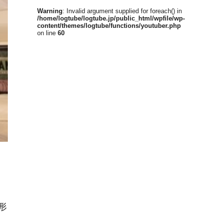
Warning
: Invalid argument supplied for foreach() in
/home/logtube/logtube.jp/public_html/wpfile/wp-
content/themes/logtube/functions/youtuber.php
on line
60
形