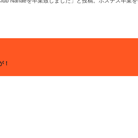
lub Nanaeを卒業致しました」と投稿。ホステス卒業
が！