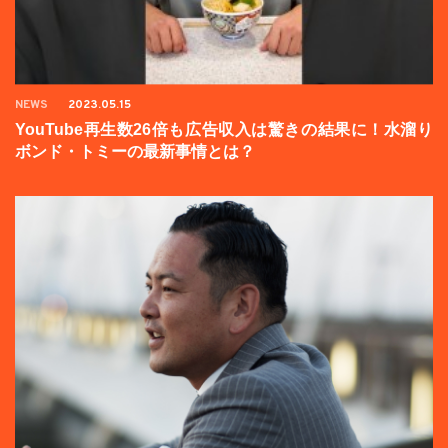
NEWS
2023.05.15
YouTube再生数26倍も広告収入は驚きの結果に！水溜り
ボンド・トミーの最新事情とは？