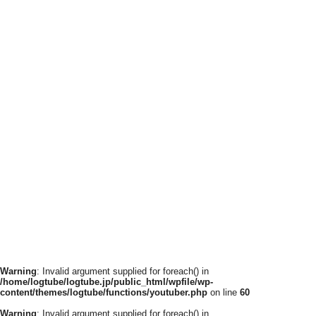
Warning
: Invalid argument supplied for foreach() in
/home/logtube/logtube.jp/public_html/wpfile/wp-
content/themes/logtube/functions/youtuber.php
on line
60
Warning
: Invalid argument supplied for foreach() in