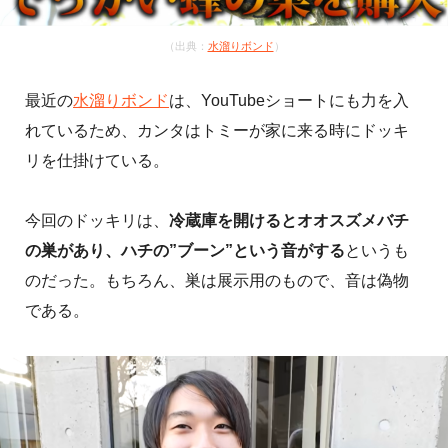
（出典：
水溜りボンド
）
最近の
水溜りボンド
は、YouTubeショートにも力を入
れているため、カンタはトミーが家に来る時にドッキ
リを仕掛けている。
今回のドッキリは、
冷蔵庫を開けるとオオスズメバチ
の巣があり、ハチの”ブーン”という音がする
というも
のだった。もちろん、巣は展示用のもので、音は偽物
である。