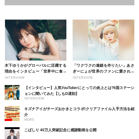
木下ゆうかがグローバルに活躍する
「ワクワクの連鎖を作りたい」あさ
理由をインタビュー「世界中に食べ
ぎーにょが世界のファンに愛される
る幸せを伝えたい」新事務所加入に
理由【インタビュー】
INTERVIEW
INTERVIEW
ついても
【インタビュー】人気YouTuberにとっての炎上とは?6面ステーシ
ョンに聞いてみた【しもD遅刻】
INTERVIEW
キズナアイがチーズおかきとコラボ!クリアファイル入手方法を紹
介
NEWS
こばしり 40万人突破記念に感謝動画を公開