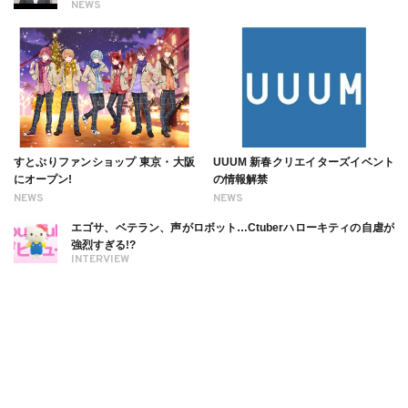
NEWS
すとぷりファンショップ 東京・大阪
UUUM 新春クリエイターズイベント
にオープン!
の情報解禁
NEWS
NEWS
エゴサ、ベテラン、声がロボット…Ctuberハローキティの自虐が
強烈すぎる!?
INTERVIEW