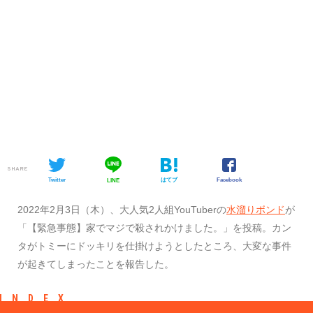
SHARE
Twitter
はてブ
Facebook
LINE
​​2022年2月3日（木）、大人気2人組YouTuberの
水溜りボンド
が
「【緊急事態】家でマジで殺されかけました。」を投稿。カン
タがトミーにドッキリを仕掛けようとしたところ、大変な事件
が起きてしまったことを報告した。
INDEX