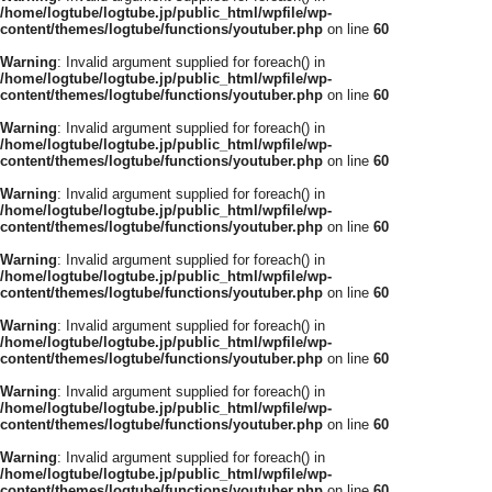
/home/logtube/logtube.jp/public_html/wpfile/wp-
content/themes/logtube/functions/youtuber.php
on line
60
Warning
: Invalid argument supplied for foreach() in
/home/logtube/logtube.jp/public_html/wpfile/wp-
content/themes/logtube/functions/youtuber.php
on line
60
Warning
: Invalid argument supplied for foreach() in
/home/logtube/logtube.jp/public_html/wpfile/wp-
content/themes/logtube/functions/youtuber.php
on line
60
Warning
: Invalid argument supplied for foreach() in
/home/logtube/logtube.jp/public_html/wpfile/wp-
content/themes/logtube/functions/youtuber.php
on line
60
Warning
: Invalid argument supplied for foreach() in
/home/logtube/logtube.jp/public_html/wpfile/wp-
content/themes/logtube/functions/youtuber.php
on line
60
Warning
: Invalid argument supplied for foreach() in
/home/logtube/logtube.jp/public_html/wpfile/wp-
content/themes/logtube/functions/youtuber.php
on line
60
Warning
: Invalid argument supplied for foreach() in
/home/logtube/logtube.jp/public_html/wpfile/wp-
content/themes/logtube/functions/youtuber.php
on line
60
Warning
: Invalid argument supplied for foreach() in
/home/logtube/logtube.jp/public_html/wpfile/wp-
content/themes/logtube/functions/youtuber.php
on line
60