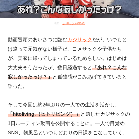
出典：
カジサック KAJISAC
動画冒頭のあいさつに臨む
カジサック
だが、いつもと
は違って元気がない様子だ。ヨメサックや子供たち
が、実家に帰ってしまっているためらしい。はじめは
大丈夫そうだったが、数日経過すると
「あれ？こんな
寂しかったっけ？」
と孤独感がこみあげてきていると
語った。
そして今回は約2年ぶりの一人での生活を活かし、
「hitoliving.（ヒトリビング）」
と題したカジサックの
1日ルーティン動画を公開することに。一人で目覚め、
SNS、朝風呂といつもどおりの日課をこなしていく。