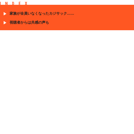
INDEX
家族が全員いなくなったカジサック……
視聴者からは共感の声も