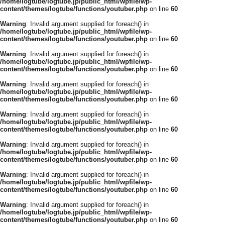
/home/logtube/logtube.jp/public_html/wpfile/wp-
content/themes/logtube/functions/youtuber.php
on line
60
Warning
: Invalid argument supplied for foreach() in
/home/logtube/logtube.jp/public_html/wpfile/wp-
content/themes/logtube/functions/youtuber.php
on line
60
Warning
: Invalid argument supplied for foreach() in
/home/logtube/logtube.jp/public_html/wpfile/wp-
content/themes/logtube/functions/youtuber.php
on line
60
Warning
: Invalid argument supplied for foreach() in
/home/logtube/logtube.jp/public_html/wpfile/wp-
content/themes/logtube/functions/youtuber.php
on line
60
Warning
: Invalid argument supplied for foreach() in
/home/logtube/logtube.jp/public_html/wpfile/wp-
content/themes/logtube/functions/youtuber.php
on line
60
Warning
: Invalid argument supplied for foreach() in
/home/logtube/logtube.jp/public_html/wpfile/wp-
content/themes/logtube/functions/youtuber.php
on line
60
Warning
: Invalid argument supplied for foreach() in
/home/logtube/logtube.jp/public_html/wpfile/wp-
content/themes/logtube/functions/youtuber.php
on line
60
Warning
: Invalid argument supplied for foreach() in
/home/logtube/logtube.jp/public_html/wpfile/wp-
content/themes/logtube/functions/youtuber.php
on line
60