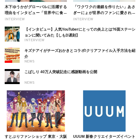
木下ゆうかがグローバルに活躍する
「ワクワクの連鎖を作りたい」あさ
理由をインタビュー「世界中に食べ
ぎーにょが世界のファンに愛される
る幸せを伝えたい」新事務所加入に
理由【インタビュー】
INTERVIEW
INTERVIEW
ついても
【インタビュー】人気YouTuberにとっての炎上とは?6面ステーシ
ョンに聞いてみた【しもD遅刻】
INTERVIEW
キズナアイがチーズおかきとコラボ!クリアファイル入手方法を紹
介
NEWS
こばしり 40万人突破記念に感謝動画を公開
NEWS
すとぷりファンショップ 東京・大阪
UUUM 新春クリエイターズイベント