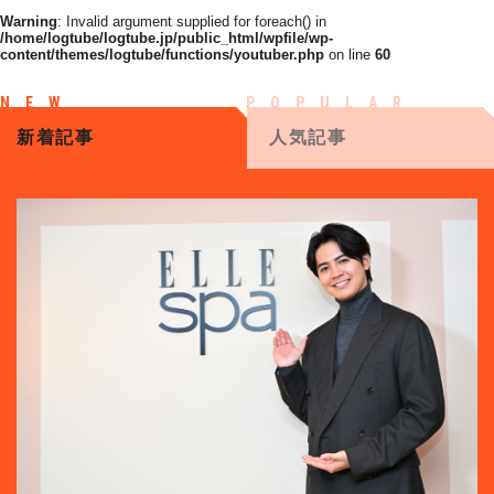
Warning
: Invalid argument supplied for foreach() in
/home/logtube/logtube.jp/public_html/wpfile/wp-
content/themes/logtube/functions/youtuber.php
on line
60
新着記事
人気記事