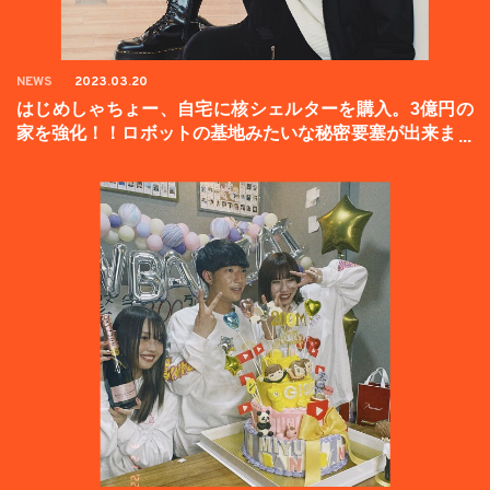
NEWS
2023.03.20
はじめしゃちょー、自宅に核シェルターを購入。3億円の
家を強化！！ロボットの基地みたいな秘密要塞が出来まし
た。