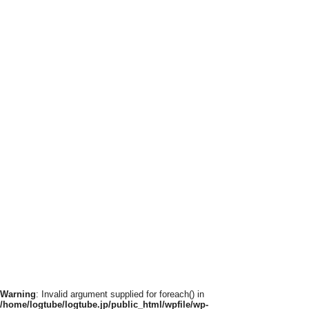
Warning
: Invalid argument supplied for foreach() in
/home/logtube/logtube.jp/public_html/wpfile/wp-