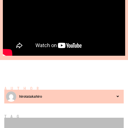
AUTHOR
hirotatakahiro
TAG