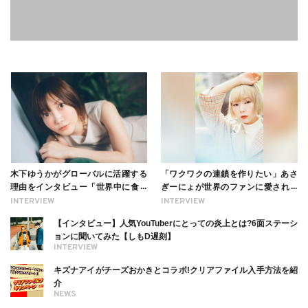
木下ゆうかがグローバルに活躍する
「ワクワクの連鎖を作りたい」あさ
理由をインタビュー「世界中に食べ
ぎーにょが世界のファンに愛される
る幸せを伝えたい」新事務所加入に
理由【インタビュー】
INTERVIEW
INTERVIEW
ついても
【インタビュー】人気YouTuberにとっての炎上とは?6面ステーシ
ョンに聞いてみた【しもD遅刻】
INTERVIEW
キズナアイがチーズおかきとコラボ!クリアファイル入手方法を紹
介
NEWS