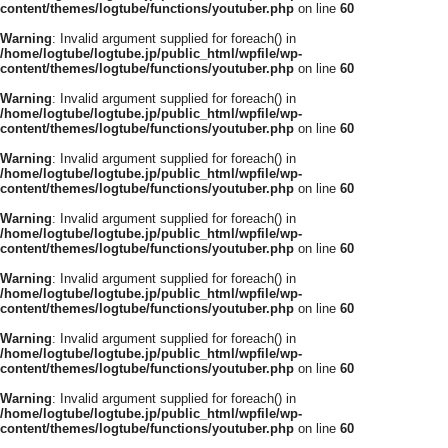
content/themes/logtube/functions/youtuber.php
on line
60
Warning
: Invalid argument supplied for foreach() in
/home/logtube/logtube.jp/public_html/wpfile/wp-
content/themes/logtube/functions/youtuber.php
on line
60
Warning
: Invalid argument supplied for foreach() in
/home/logtube/logtube.jp/public_html/wpfile/wp-
content/themes/logtube/functions/youtuber.php
on line
60
Warning
: Invalid argument supplied for foreach() in
/home/logtube/logtube.jp/public_html/wpfile/wp-
content/themes/logtube/functions/youtuber.php
on line
60
Warning
: Invalid argument supplied for foreach() in
/home/logtube/logtube.jp/public_html/wpfile/wp-
content/themes/logtube/functions/youtuber.php
on line
60
Warning
: Invalid argument supplied for foreach() in
/home/logtube/logtube.jp/public_html/wpfile/wp-
content/themes/logtube/functions/youtuber.php
on line
60
Warning
: Invalid argument supplied for foreach() in
/home/logtube/logtube.jp/public_html/wpfile/wp-
content/themes/logtube/functions/youtuber.php
on line
60
Warning
: Invalid argument supplied for foreach() in
/home/logtube/logtube.jp/public_html/wpfile/wp-
content/themes/logtube/functions/youtuber.php
on line
60