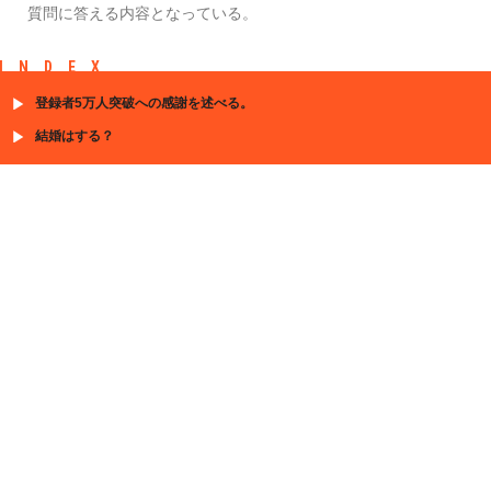
質問に答える内容となっている。
INDEX
登録者5万人突破への感謝を述べる。
結婚はする？