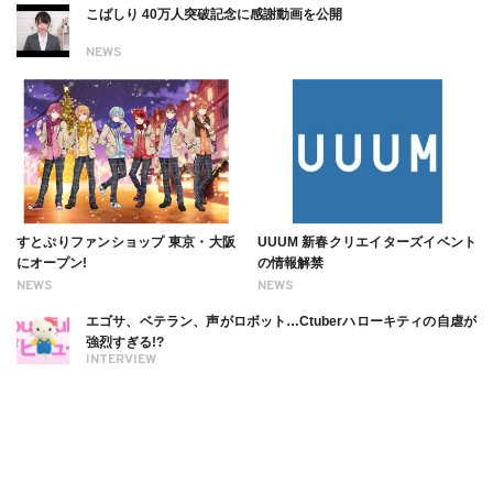
こばしり 40万人突破記念に感謝動画を公開
NEWS
すとぷりファンショップ 東京・大阪
UUUM 新春クリエイターズイベント
にオープン!
の情報解禁
NEWS
NEWS
エゴサ、ベテラン、声がロボット…Ctuberハローキティの自虐が
強烈すぎる!?
INTERVIEW