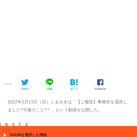
SHARE
Twitter
はてブ
Facebook
LINE
2022年2月13日（日）くまみきは「【ご報告】事務所を退所し
ました?今後のこと?！」という動画を公開した。
INDEX
UUUMを退所した理由