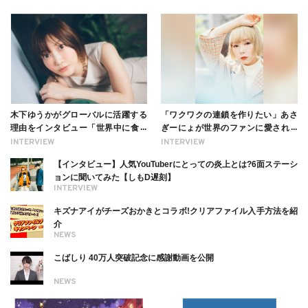
木下ゆうかがグローバルに活躍する
「ワクワクの連鎖を作りたい」あさ
理由をインタビュー「世界中に食べ
ぎーにょが世界のファンに愛される
る幸せを伝えたい」新事務所加入に
理由【インタビュー】
INTERVIEW
INTERVIEW
ついても
【インタビュー】人気YouTuberにとっての炎上とは?6面ステーシ
ョンに聞いてみた【しもD遅刻】
INTERVIEW
キズナアイがチーズおかきとコラボ!クリアファイル入手方法を紹
介
NEWS
こばしり 40万人突破記念に感謝動画を公開
NEWS