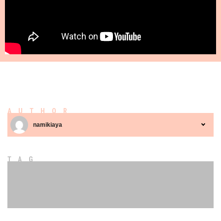
AUTHOR
namikiaya
TAG