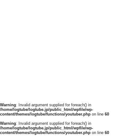
Warning
: Invalid argument supplied for foreach() in
/home/logtube/logtube.jp/public_html/wpfile/wp-
content/themes/logtube/functions/youtuber.php
on line
60
Warning
: Invalid argument supplied for foreach() in
/home/logtube/logtube.jp/public_html/wpfile/wp-
content/themes/logtube/functions/youtuber.php
on line
60