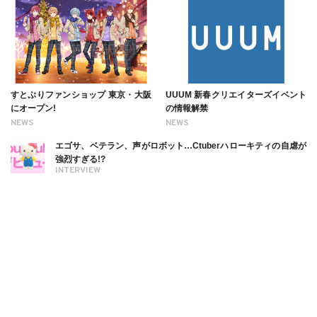
すとぷりファンショップ 東京・大阪
UUUM 新春クリエイターズイベント
にオープン!
の情報解禁
NEWS
NEWS
エゴサ、ベテラン、声がロボット…Ctuberハローキティの自虐が
強烈すぎる!?
INTERVIEW