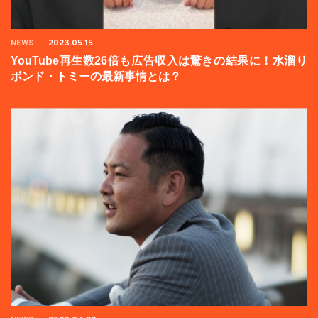
NEWS
2023.05.15
YouTube再生数26倍も広告収入は驚きの結果に！水溜り
ボンド・トミーの最新事情とは？