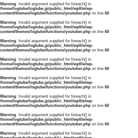
Warning
: Invalid argument supplied for foreach() in
/home/logtube/logtube.jp/public_html/wpfile/wp-
content/themes/logtube/functions/youtuber.php
on line
60
Warning
: Invalid argument supplied for foreach() in
/home/logtube/logtube.jp/public_html/wpfile/wp-
content/themes/logtube/functions/youtuber.php
on line
60
Warning
: Invalid argument supplied for foreach() in
/home/logtube/logtube.jp/public_html/wpfile/wp-
content/themes/logtube/functions/youtuber.php
on line
60
Warning
: Invalid argument supplied for foreach() in
/home/logtube/logtube.jp/public_html/wpfile/wp-
content/themes/logtube/functions/youtuber.php
on line
60
Warning
: Invalid argument supplied for foreach() in
/home/logtube/logtube.jp/public_html/wpfile/wp-
content/themes/logtube/functions/youtuber.php
on line
60
Warning
: Invalid argument supplied for foreach() in
/home/logtube/logtube.jp/public_html/wpfile/wp-
content/themes/logtube/functions/youtuber.php
on line
60
Warning
: Invalid argument supplied for foreach() in
/home/logtube/logtube.jp/public_html/wpfile/wp-
content/themes/logtube/functions/youtuber.php
on line
60
Warning
: Invalid argument supplied for foreach() in
/home/logtube/logtube.jp/public_html/wpfile/wp-