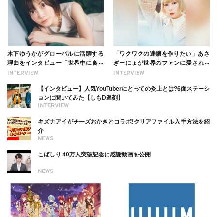
木下ゆうかがグローバルに活躍する
「ワクワクの連鎖を作りたい」あさ
理由をインタビュー「世界中に食べ
ぎーにょが世界のファンに愛される
る幸せを伝えたい」新事務所加入に
理由【インタビュー】
INTERVIEW
INTERVIEW
ついても
【インタビュー】人気YouTuberにとっての炎上とは?6面ステーシ
ョンに聞いてみた【しもD遅刻】
INTERVIEW
キズナアイがチーズおかきとコラボ!クリアファイル入手方法を紹
介
NEWS
こばしり 40万人突破記念に感謝動画を公開
NEWS