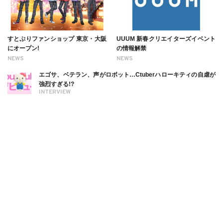
すとぷりファンショップ 東京・大阪
UUUM 新春クリエイターズイベント
にオープン!
の情報解禁
NEWS
NEWS
エゴサ、ベテラン、声がロボット…Ctuberハローキティの自虐が
強烈すぎる!?
INTERVIEW