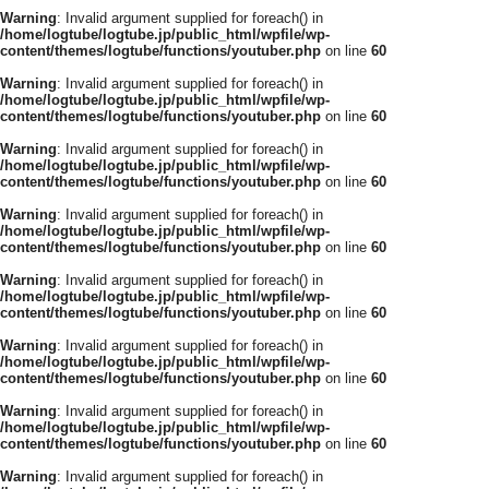
Warning
: Invalid argument supplied for foreach() in
/home/logtube/logtube.jp/public_html/wpfile/wp-
content/themes/logtube/functions/youtuber.php
on line
60
Warning
: Invalid argument supplied for foreach() in
/home/logtube/logtube.jp/public_html/wpfile/wp-
content/themes/logtube/functions/youtuber.php
on line
60
Warning
: Invalid argument supplied for foreach() in
/home/logtube/logtube.jp/public_html/wpfile/wp-
content/themes/logtube/functions/youtuber.php
on line
60
Warning
: Invalid argument supplied for foreach() in
/home/logtube/logtube.jp/public_html/wpfile/wp-
content/themes/logtube/functions/youtuber.php
on line
60
Warning
: Invalid argument supplied for foreach() in
/home/logtube/logtube.jp/public_html/wpfile/wp-
content/themes/logtube/functions/youtuber.php
on line
60
Warning
: Invalid argument supplied for foreach() in
/home/logtube/logtube.jp/public_html/wpfile/wp-
content/themes/logtube/functions/youtuber.php
on line
60
Warning
: Invalid argument supplied for foreach() in
/home/logtube/logtube.jp/public_html/wpfile/wp-
content/themes/logtube/functions/youtuber.php
on line
60
Warning
: Invalid argument supplied for foreach() in