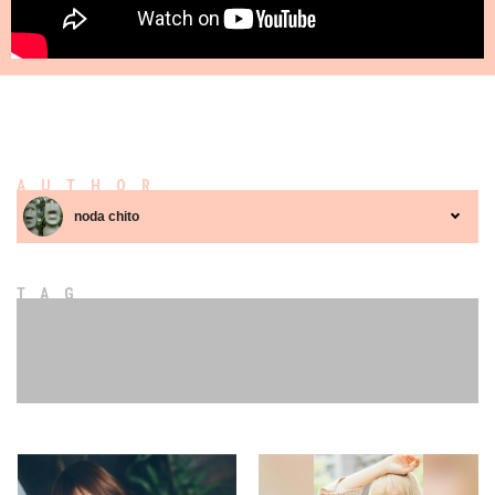
AUTHOR
noda chito
TAG