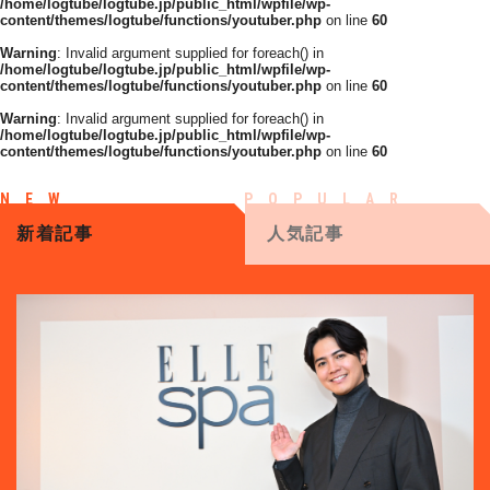
/home/logtube/logtube.jp/public_html/wpfile/wp-
content/themes/logtube/functions/youtuber.php
on line
60
Warning
: Invalid argument supplied for foreach() in
/home/logtube/logtube.jp/public_html/wpfile/wp-
content/themes/logtube/functions/youtuber.php
on line
60
Warning
: Invalid argument supplied for foreach() in
/home/logtube/logtube.jp/public_html/wpfile/wp-
content/themes/logtube/functions/youtuber.php
on line
60
新着記事
人気記事