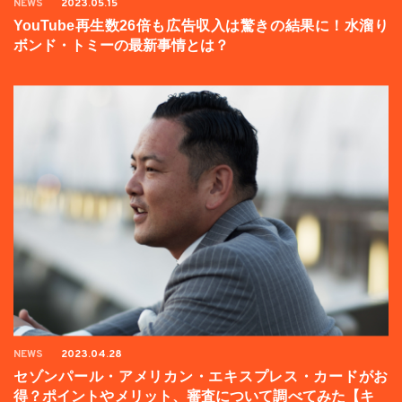
NEWS
2023.05.15
YouTube再生数26倍も広告収入は驚きの結果に！水溜り
ボンド・トミーの最新事情とは？
NEWS
2023.04.28
セゾンパール・アメリカン・エキスプレス・カードがお
得？ポイントやメリット、審査について調べてみた【キャ