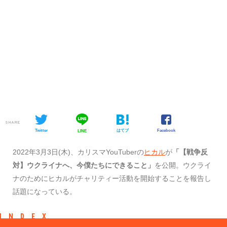
SHARE
Twitter
はてブ
Facebook
LINE
2022年3月3日(木)、カリスマYouTuberの
ヒカル
が
「【戦争反
対】ウクライナへ、今僕たちにできること」
を公開。ウクライ
ナのためにヒカルがチャリティー活動を開始することを報告し
話題になっている。
INDEX