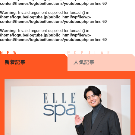
content/themes/logtube/functions/youtuber.php
on line
60
Warning
: Invalid argument supplied for foreach() in
/home/logtube/logtube.jp/public_html/wpfile/wp-
content/themes/logtube/functions/youtuber.php
on line
60
Warning
: Invalid argument supplied for foreach() in
/home/logtube/logtube.jp/public_html/wpfile/wp-
content/themes/logtube/functions/youtuber.php
on line
60
新着記事
人気記事