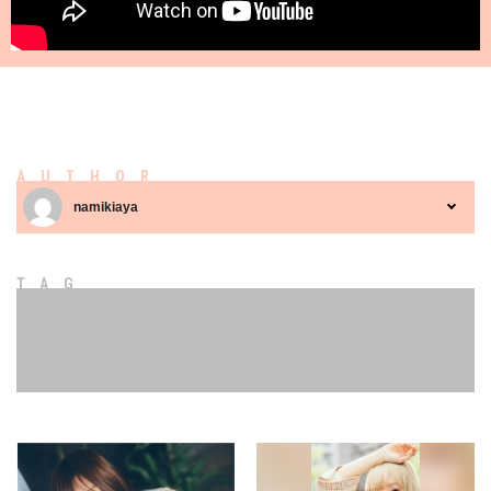
AUTHOR
namikiaya
TAG