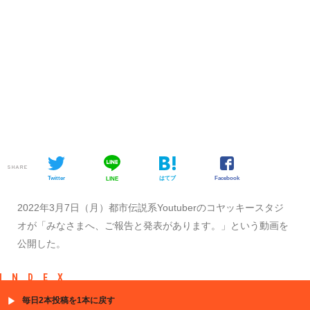
SHARE
Twitter
はてブ
Facebook
LINE
2022年3月7日（月）都市伝説系Youtuberのコヤッキースタジ
オが「みなさまへ、ご報告と発表があります。」という動画を
公開した。
INDEX
毎日2本投稿を1本に戻す