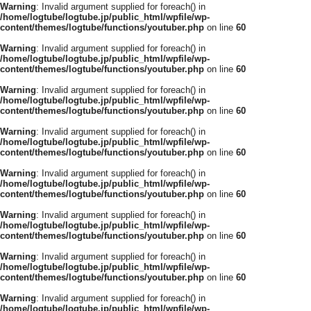
Warning
: Invalid argument supplied for foreach() in
/home/logtube/logtube.jp/public_html/wpfile/wp-
content/themes/logtube/functions/youtuber.php
on line
60
Warning
: Invalid argument supplied for foreach() in
/home/logtube/logtube.jp/public_html/wpfile/wp-
content/themes/logtube/functions/youtuber.php
on line
60
Warning
: Invalid argument supplied for foreach() in
/home/logtube/logtube.jp/public_html/wpfile/wp-
content/themes/logtube/functions/youtuber.php
on line
60
Warning
: Invalid argument supplied for foreach() in
/home/logtube/logtube.jp/public_html/wpfile/wp-
content/themes/logtube/functions/youtuber.php
on line
60
Warning
: Invalid argument supplied for foreach() in
/home/logtube/logtube.jp/public_html/wpfile/wp-
content/themes/logtube/functions/youtuber.php
on line
60
Warning
: Invalid argument supplied for foreach() in
/home/logtube/logtube.jp/public_html/wpfile/wp-
content/themes/logtube/functions/youtuber.php
on line
60
Warning
: Invalid argument supplied for foreach() in
/home/logtube/logtube.jp/public_html/wpfile/wp-
content/themes/logtube/functions/youtuber.php
on line
60
Warning
: Invalid argument supplied for foreach() in
/home/logtube/logtube.jp/public_html/wpfile/wp-