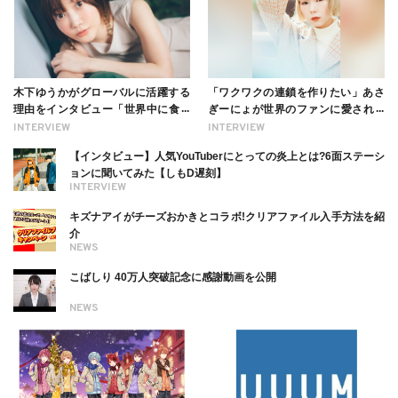
木下ゆうかがグローバルに活躍する
「ワクワクの連鎖を作りたい」あさ
理由をインタビュー「世界中に食べ
ぎーにょが世界のファンに愛される
る幸せを伝えたい」新事務所加入に
理由【インタビュー】
INTERVIEW
INTERVIEW
ついても
【インタビュー】人気YouTuberにとっての炎上とは?6面ステーシ
ョンに聞いてみた【しもD遅刻】
INTERVIEW
キズナアイがチーズおかきとコラボ!クリアファイル入手方法を紹
介
NEWS
こばしり 40万人突破記念に感謝動画を公開
NEWS