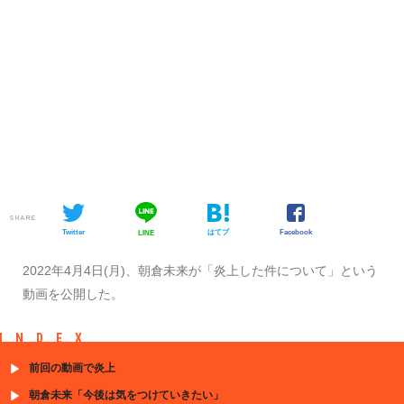
SHARE
Twitter
はてブ
Facebook
LINE
2022年4月4日(月)、朝倉未来が「炎上した件について」という
動画を公開した。
INDEX
前回の動画で炎上
朝倉未来「今後は気をつけていきたい」