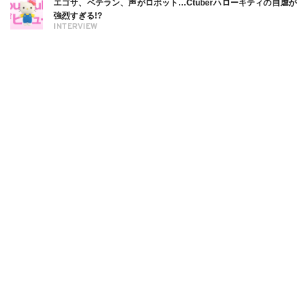
エゴサ、ベテラン、声がロボット…Ctuberハローキティの自虐が
強烈すぎる!?
INTERVIEW