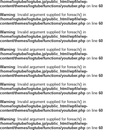
/home/logtube/logtube.jp/public_html/wpfile/wp-
content/themes/logtube/functions/youtuber.php
on line
60
Warning
: Invalid argument supplied for foreach() in
/home/logtube/logtube.jp/public_html/wpfile/wp-
content/themes/logtube/functions/youtuber.php
on line
60
Warning
: Invalid argument supplied for foreach() in
/home/logtube/logtube.jp/public_html/wpfile/wp-
content/themes/logtube/functions/youtuber.php
on line
60
Warning
: Invalid argument supplied for foreach() in
/home/logtube/logtube.jp/public_html/wpfile/wp-
content/themes/logtube/functions/youtuber.php
on line
60
Warning
: Invalid argument supplied for foreach() in
/home/logtube/logtube.jp/public_html/wpfile/wp-
content/themes/logtube/functions/youtuber.php
on line
60
Warning
: Invalid argument supplied for foreach() in
/home/logtube/logtube.jp/public_html/wpfile/wp-
content/themes/logtube/functions/youtuber.php
on line
60
Warning
: Invalid argument supplied for foreach() in
/home/logtube/logtube.jp/public_html/wpfile/wp-
content/themes/logtube/functions/youtuber.php
on line
60
Warning
: Invalid argument supplied for foreach() in
/home/logtube/logtube.jp/public_html/wpfile/wp-
content/themes/logtube/functions/youtuber.php
on line
60