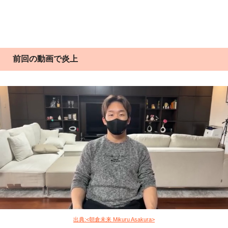
前回の動画で炎上
出典:<朝倉未来 Mikuru Asakura>