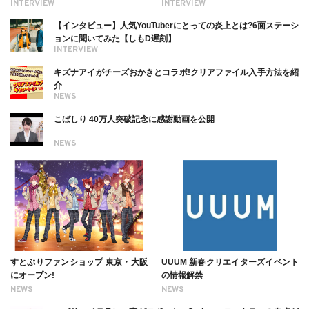
る幸せを伝えたい」新事務所加入に
理由【インタビュー】
INTERVIEW
INTERVIEW
ついても
【インタビュー】人気YouTuberにとっての炎上とは?6面ステーシ
ョンに聞いてみた【しもD遅刻】
INTERVIEW
キズナアイがチーズおかきとコラボ!クリアファイル入手方法を紹
介
NEWS
こばしり 40万人突破記念に感謝動画を公開
NEWS
すとぷりファンショップ 東京・大阪
UUUM 新春クリエイターズイベント
にオープン!
の情報解禁
NEWS
NEWS