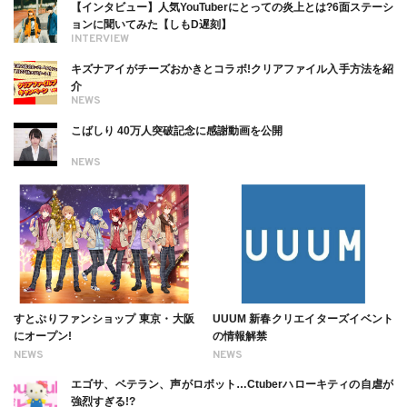
【インタビュー】人気YouTuberにとっての炎上とは?6面ステーシ
ョンに聞いてみた【しもD遅刻】
INTERVIEW
キズナアイがチーズおかきとコラボ!クリアファイル入手方法を紹
介
NEWS
こばしり 40万人突破記念に感謝動画を公開
NEWS
すとぷりファンショップ 東京・大阪
UUUM 新春クリエイターズイベント
にオープン!
の情報解禁
NEWS
NEWS
エゴサ、ベテラン、声がロボット…Ctuberハローキティの自虐が
強烈すぎる!?