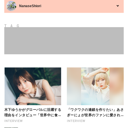
NanaseShiori
TAG
木下ゆうかがグローバルに活躍する
「ワクワクの連鎖を作りたい」あさ
理由をインタビュー「世界中に食べ
ぎーにょが世界のファンに愛される
る幸せを伝えたい」新事務所加入に
理由【インタビュー】
INTERVIEW
INTERVIEW
ついても