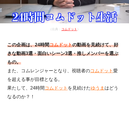
（出典：
コムドット
）
この企画は、24時間
コムドット
の動画を見続けて、好
きな動画3選・面白いシーン3選・推しメンバーを選ぶ
もの。
また、コムレンジャーとなり、視聴者の
コムドット
愛
を超える事が目標となる。
果たして、24時間
コムドット
を見続けた
ゆうま
はどう
なるのか？！