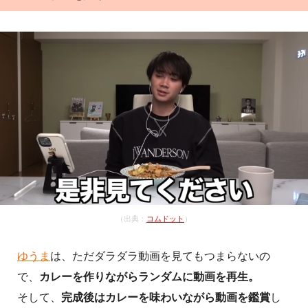
（出典：
コムドット
）
ゆうま
は、ただダラダラ動画を見てもつまらないの
で、
カレーを作りながらランダムに動画を再生。
そして、
完成後はカレーを味わいながら動画を鑑賞
し