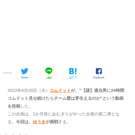
SHARE
Twitter
はてブ
Facebook
LINE
2022年4月20日（水）
コムドット
が、”【謎】適当男に24時間
コムドット見せ続けたらチーム愛は芽生えるのか”という動画
を投稿
した。
この企画は、1か月前にあむぎりがやった企画の第二弾とな
る。
今回は、
ゆうま
が挑戦
する。