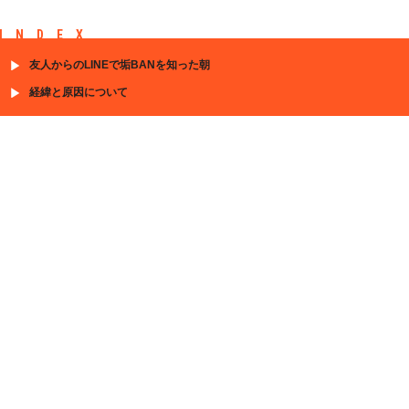
INDEX
友人からのLINEで垢BANを知った朝
経緯と原因について