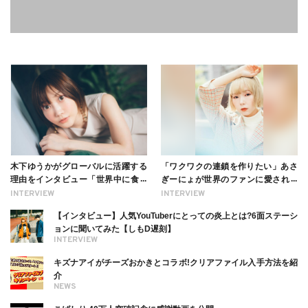
木下ゆうかがグローバルに活躍する
「ワクワクの連鎖を作りたい」あさ
理由をインタビュー「世界中に食べ
ぎーにょが世界のファンに愛される
る幸せを伝えたい」新事務所加入に
理由【インタビュー】
INTERVIEW
INTERVIEW
ついても
【インタビュー】人気YouTuberにとっての炎上とは?6面ステーシ
ョンに聞いてみた【しもD遅刻】
INTERVIEW
キズナアイがチーズおかきとコラボ!クリアファイル入手方法を紹
介
NEWS