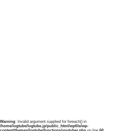
Warning
: Invalid argument supplied for foreach() in
/home/logtube/logtube.jp/public_html/wpfile/wp-
content/themes/logtube/functions/youtuber.php
on line
60