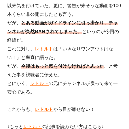
以来気を付けていた。更に、警告が来そうな動画を100
本くらい非公開にしたとも言う。
だが、
とある動画がガイドラインに引っ掛かり、チャ
ンネルが突然BANされてしまった、
というのが今回の
経緯だ。
これに対し、
レトルト
は「いきなりワンアウトはな
い！」と率直に語った。
だが、
今後はもっと気を付けなければと思った
、と考
えた事を視聴者に伝えた。
とにかく、
レトルト
の元にチャンネルが戻って来て一
安心である。
これからも、
レトルト
から目が離せない！！
↓もっと
レトルト
の記事を読みたい方はこちら↓