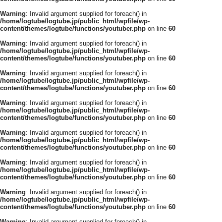
Warning
: Invalid argument supplied for foreach() in
/home/logtube/logtube.jp/public_html/wpfile/wp-
content/themes/logtube/functions/youtuber.php
on line
60
Warning
: Invalid argument supplied for foreach() in
/home/logtube/logtube.jp/public_html/wpfile/wp-
content/themes/logtube/functions/youtuber.php
on line
60
Warning
: Invalid argument supplied for foreach() in
/home/logtube/logtube.jp/public_html/wpfile/wp-
content/themes/logtube/functions/youtuber.php
on line
60
Warning
: Invalid argument supplied for foreach() in
/home/logtube/logtube.jp/public_html/wpfile/wp-
content/themes/logtube/functions/youtuber.php
on line
60
Warning
: Invalid argument supplied for foreach() in
/home/logtube/logtube.jp/public_html/wpfile/wp-
content/themes/logtube/functions/youtuber.php
on line
60
Warning
: Invalid argument supplied for foreach() in
/home/logtube/logtube.jp/public_html/wpfile/wp-
content/themes/logtube/functions/youtuber.php
on line
60
Warning
: Invalid argument supplied for foreach() in
/home/logtube/logtube.jp/public_html/wpfile/wp-
content/themes/logtube/functions/youtuber.php
on line
60
Warning
: Invalid argument supplied for foreach() in