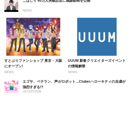
こばしり 40万人突破記念に感謝動画を公開
NEWS
すとぷりファンショップ 東京・大阪
UUUM 新春クリエイターズイベント
にオープン!
の情報解禁
NEWS
NEWS
エゴサ、ベテラン、声がロボット…Ctuberハローキティの自虐が
強烈すぎる!?
INTERVIEW