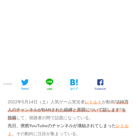
SHARE
Twitter
はてブ
Facebook
LINE
2022年5月14日（土）人気ゲーム実況者
レトルト
が動画
”220万
人のチャンネルがBANされた経緯と原因について話します”を
投稿
して、視聴者の間で話題になっている。
先日、突然YouTubeのチャンネルが凍結されてしまった
レトル
ト
。その動向に注目が集まっている。