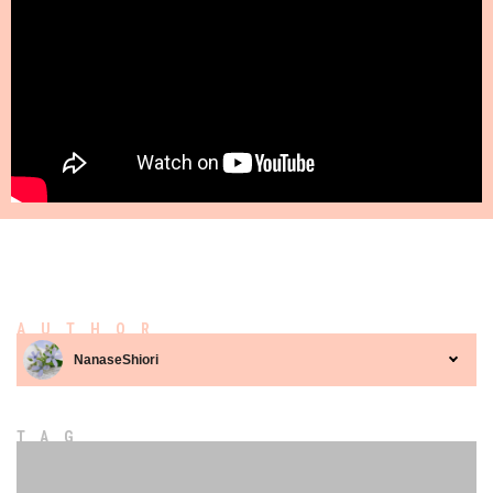
AUTHOR
NanaseShiori
TAG