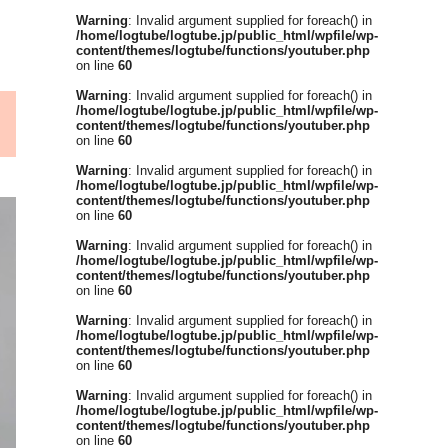
Warning
: Invalid argument supplied for foreach() in
/home/logtube/logtube.jp/public_html/wpfile/wp-
content/themes/logtube/functions/youtuber.php
on line
60
Warning
: Invalid argument supplied for foreach() in
/home/logtube/logtube.jp/public_html/wpfile/wp-
content/themes/logtube/functions/youtuber.php
on line
60
Warning
: Invalid argument supplied for foreach() in
/home/logtube/logtube.jp/public_html/wpfile/wp-
content/themes/logtube/functions/youtuber.php
on line
60
Warning
: Invalid argument supplied for foreach() in
/home/logtube/logtube.jp/public_html/wpfile/wp-
content/themes/logtube/functions/youtuber.php
on line
60
Warning
: Invalid argument supplied for foreach() in
/home/logtube/logtube.jp/public_html/wpfile/wp-
content/themes/logtube/functions/youtuber.php
on line
60
Warning
: Invalid argument supplied for foreach() in
/home/logtube/logtube.jp/public_html/wpfile/wp-
content/themes/logtube/functions/youtuber.php
on line
60