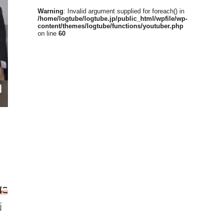
Warning
: Invalid argument supplied for foreach() in
/home/logtube/logtube.jp/public_html/wpfile/wp-
content/themes/logtube/functions/youtuber.php
on line
60
」
に
画