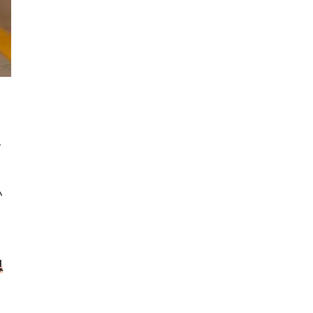
ッ
く
い
思