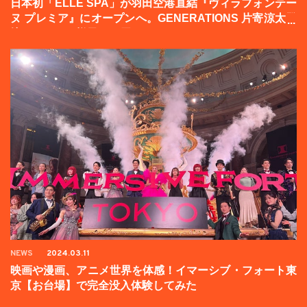
日本初「ELLE SPA」が羽田空港直結『ヴィラフォンテー
ヌ プレミア』にオープンへ。GENERATIONS 片寄涼太登
壇イベントの様子をお届け！
NEWS
2024.03.11
映画や漫画、アニメ世界を体感！イマーシブ・フォート東
京【お台場】で完全没入体験してみた