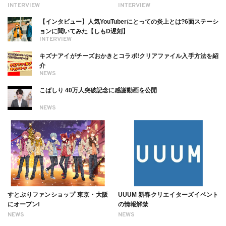
る幸せを伝えたい」新事務所加入に
理由【インタビュー】
INTERVIEW
INTERVIEW
ついても
【インタビュー】人気YouTuberにとっての炎上とは?6面ステーシ
ョンに聞いてみた【しもD遅刻】
INTERVIEW
キズナアイがチーズおかきとコラボ!クリアファイル入手方法を紹
介
NEWS
こばしり 40万人突破記念に感謝動画を公開
NEWS
すとぷりファンショップ 東京・大阪
UUUM 新春クリエイターズイベント
にオープン!
の情報解禁
NEWS
NEWS