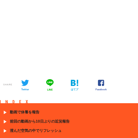
SHARE
Twitter
はてブ
Facebook
LINE
INDEX
動画で休養を報告
前回の動画から10日ぶりの近況報告
澄んだ空気の中でリフレッシュ