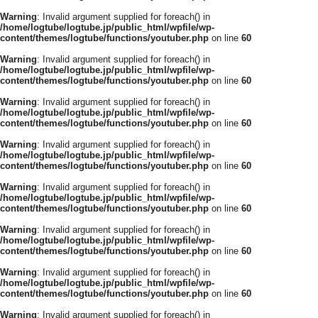
Warning
: Invalid argument supplied for foreach() in
/home/logtube/logtube.jp/public_html/wpfile/wp-
content/themes/logtube/functions/youtuber.php
on line
60
Warning
: Invalid argument supplied for foreach() in
/home/logtube/logtube.jp/public_html/wpfile/wp-
content/themes/logtube/functions/youtuber.php
on line
60
Warning
: Invalid argument supplied for foreach() in
/home/logtube/logtube.jp/public_html/wpfile/wp-
content/themes/logtube/functions/youtuber.php
on line
60
Warning
: Invalid argument supplied for foreach() in
/home/logtube/logtube.jp/public_html/wpfile/wp-
content/themes/logtube/functions/youtuber.php
on line
60
Warning
: Invalid argument supplied for foreach() in
/home/logtube/logtube.jp/public_html/wpfile/wp-
content/themes/logtube/functions/youtuber.php
on line
60
Warning
: Invalid argument supplied for foreach() in
/home/logtube/logtube.jp/public_html/wpfile/wp-
content/themes/logtube/functions/youtuber.php
on line
60
Warning
: Invalid argument supplied for foreach() in
/home/logtube/logtube.jp/public_html/wpfile/wp-
content/themes/logtube/functions/youtuber.php
on line
60
Warning
: Invalid argument supplied for foreach() in