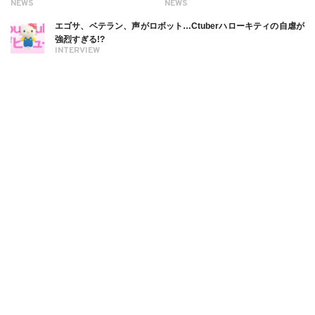
NEWS
NEWS
エゴサ、ベテラン、声がロボット…Ctuberハローキティの自虐が
強烈すぎる!?
INTERVIEW