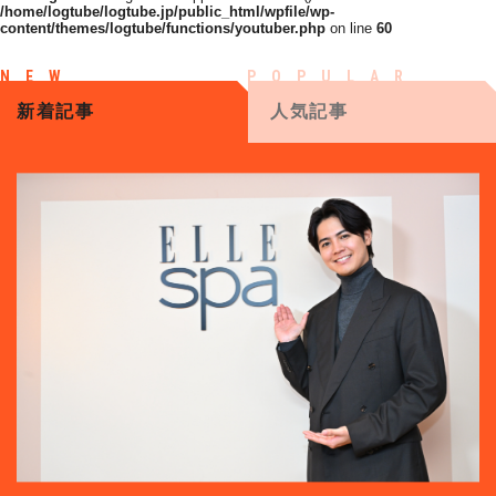
/home/logtube/logtube.jp/public_html/wpfile/wp-
content/themes/logtube/functions/youtuber.php
on line
60
新着記事
人気記事