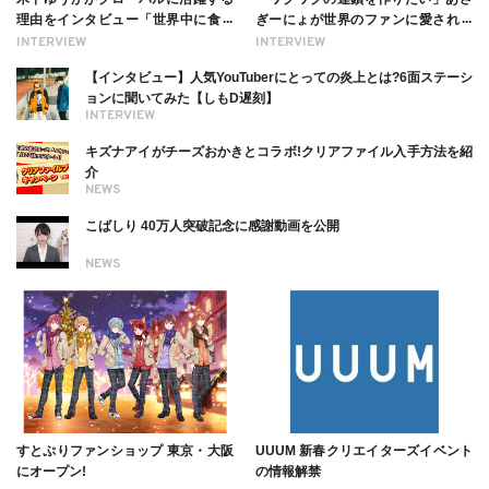
理由をインタビュー「世界中に食べ
ぎーにょが世界のファンに愛される
る幸せを伝えたい」新事務所加入に
理由【インタビュー】
INTERVIEW
INTERVIEW
ついても
【インタビュー】人気YouTuberにとっての炎上とは?6面ステーシ
ョンに聞いてみた【しもD遅刻】
INTERVIEW
キズナアイがチーズおかきとコラボ!クリアファイル入手方法を紹
介
NEWS
こばしり 40万人突破記念に感謝動画を公開
NEWS
すとぷりファンショップ 東京・大阪
UUUM 新春クリエイターズイベント
にオープン!
の情報解禁