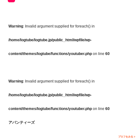
Warning
: Invalid argument supplied for foreach() in
/home/logtube/logtube.jp/public_html/wpfile/wp-
content/themes/logtube/functions/youtuber.php
on line
60
Warning
: Invalid argument supplied for foreach() in
/home/logtube/logtube.jp/public_html/wpfile/wp-
content/themes/logtube/functions/youtuber.php
on line
60
アバンティーズ
プロフをみる >