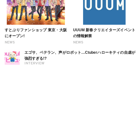
すとぷりファンショップ 東京・大阪
UUUM 新春クリエイターズイベント
にオープン!
の情報解禁
NEWS
NEWS
エゴサ、ベテラン、声がロボット…Ctuberハローキティの自虐が
強烈すぎる!?
INTERVIEW