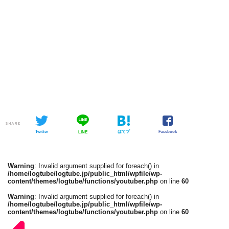
SHARE
Twitter
はてブ
Facebook
LINE
Warning
: Invalid argument supplied for foreach() in
/home/logtube/logtube.jp/public_html/wpfile/wp-
content/themes/logtube/functions/youtuber.php
on line
60
Warning
: Invalid argument supplied for foreach() in
/home/logtube/logtube.jp/public_html/wpfile/wp-
content/themes/logtube/functions/youtuber.php
on line
60