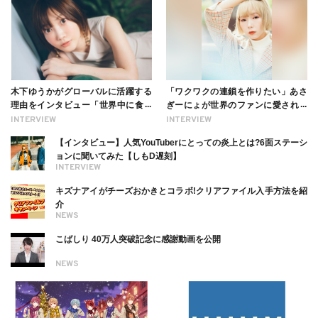
木下ゆうかがグローバルに活躍する
「ワクワクの連鎖を作りたい」あさ
理由をインタビュー「世界中に食べ
ぎーにょが世界のファンに愛される
る幸せを伝えたい」新事務所加入に
理由【インタビュー】
INTERVIEW
INTERVIEW
ついても
【インタビュー】人気YouTuberにとっての炎上とは?6面ステーシ
ョンに聞いてみた【しもD遅刻】
INTERVIEW
キズナアイがチーズおかきとコラボ!クリアファイル入手方法を紹
介
NEWS
こばしり 40万人突破記念に感謝動画を公開
NEWS