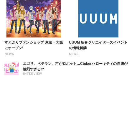
すとぷりファンショップ 東京・大阪
UUUM 新春クリエイターズイベント
にオープン!
の情報解禁
NEWS
NEWS
エゴサ、ベテラン、声がロボット…Ctuberハローキティの自虐が
強烈すぎる!?
INTERVIEW