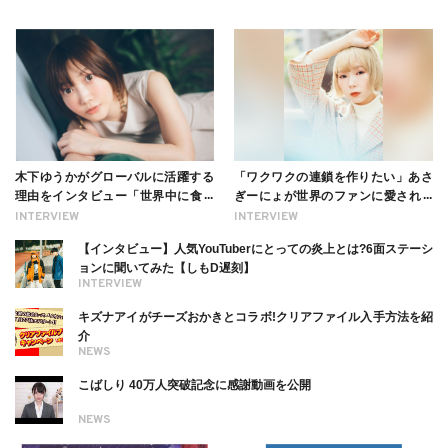
木下ゆうかがグローバルに活躍する
「ワクワクの連鎖を作りたい」あさ
理由をインタビュー「世界中に食べ
ぎーにょが世界のファンに愛される
る幸せを伝えたい」新事務所加入に
理由【インタビュー】
INTERVIEW
INTERVIEW
ついても
【インタビュー】人気YouTuberにとっての炎上とは?6面ステーシ
ョンに聞いてみた【しもD遅刻】
INTERVIEW
キズナアイがチーズおかきとコラボ!クリアファイル入手方法を紹
介
NEWS
こばしり 40万人突破記念に感謝動画を公開
NEWS