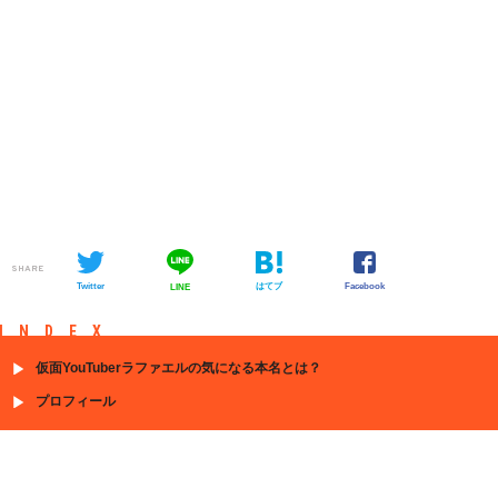
SHARE
Twitter
はてブ
Facebook
LINE
INDEX
仮面YouTuberラファエルの気になる本名とは？
プロフィール