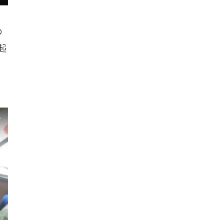
の
起
ま