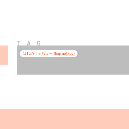
TAG
はじめしゃちょー (hajime) (55)