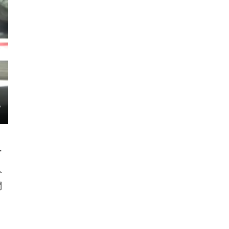
ー
人
問