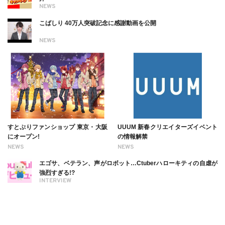
NEWS
こばしり 40万人突破記念に感謝動画を公開
NEWS
すとぷりファンショップ 東京・大阪
UUUM 新春クリエイターズイベント
にオープン!
の情報解禁
NEWS
NEWS
エゴサ、ベテラン、声がロボット…Ctuberハローキティの自虐が
強烈すぎる!?
INTERVIEW