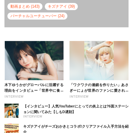
動画まとめ (143)
キズナアイ (39)
バーチャルユーチューバー (24)
木下ゆうかがグローバルに活躍する
「ワクワクの連鎖を作りたい」あさ
理由をインタビュー「世界中に食べ
ぎーにょが世界のファンに愛される
る幸せを伝えたい」新事務所加入に
理由【インタビュー】
INTERVIEW
INTERVIEW
ついても
【インタビュー】人気YouTuberにとっての炎上とは?6面ステーシ
ョンに聞いてみた【しもD遅刻】
INTERVIEW
キズナアイがチーズおかきとコラボ!クリアファイル入手方法を紹
介