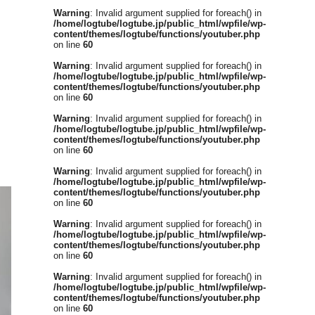
Warning
: Invalid argument supplied for foreach() in
/home/logtube/logtube.jp/public_html/wpfile/wp-
content/themes/logtube/functions/youtuber.php
on line
60
Warning
: Invalid argument supplied for foreach() in
/home/logtube/logtube.jp/public_html/wpfile/wp-
content/themes/logtube/functions/youtuber.php
on line
60
Warning
: Invalid argument supplied for foreach() in
/home/logtube/logtube.jp/public_html/wpfile/wp-
content/themes/logtube/functions/youtuber.php
on line
60
Warning
: Invalid argument supplied for foreach() in
/home/logtube/logtube.jp/public_html/wpfile/wp-
content/themes/logtube/functions/youtuber.php
on line
60
Warning
: Invalid argument supplied for foreach() in
/home/logtube/logtube.jp/public_html/wpfile/wp-
content/themes/logtube/functions/youtuber.php
on line
60
Warning
: Invalid argument supplied for foreach() in
/home/logtube/logtube.jp/public_html/wpfile/wp-
content/themes/logtube/functions/youtuber.php
on line
60