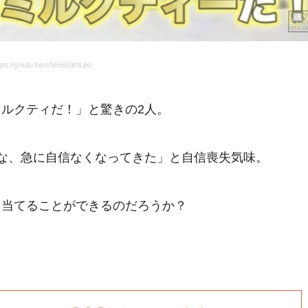
s://youtu.be/s5e56UjmLpo
ルクティだ！」と驚きの2人。
な、急に自信なくなってきた」と自信喪失気味。
を当てることができるのだろうか？