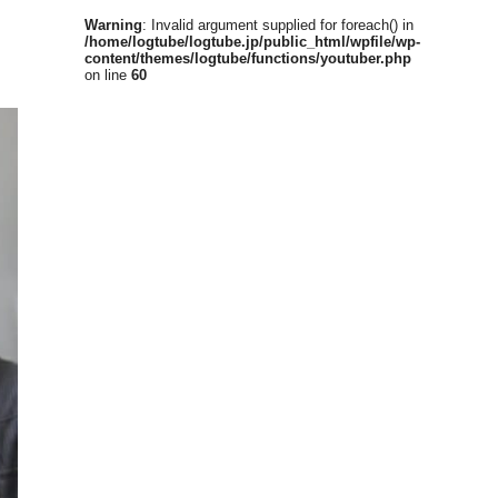
Warning
: Invalid argument supplied for foreach() in
/home/logtube/logtube.jp/public_html/wpfile/wp-
content/themes/logtube/functions/youtuber.php
on line
60