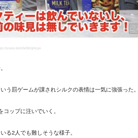
s://youtu.be/s5e56UjmLpo
子。
という罰ゲームが課されシルクの表情は一気に強張った
をコップに注いでいく。
いる2人でも難しそうな様子。