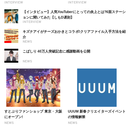
る幸せを伝えたい」新事務所加入に
理由【インタビュー】
INTERVIEW
INTERVIEW
ついても
【インタビュー】人気YouTuberにとっての炎上とは?6面ステーシ
ョンに聞いてみた【しもD遅刻】
INTERVIEW
キズナアイがチーズおかきとコラボ!クリアファイル入手方法を紹
介
NEWS
こばしり 40万人突破記念に感謝動画を公開
NEWS
すとぷりファンショップ 東京・大阪
UUUM 新春クリエイターズイベント
にオープン!
の情報解禁
NEWS
NEWS