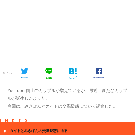
SHARE
Twitter
はてブ
Facebook
LINE
YouTuber同士のカップルが増えているが、最近、新たなカップ
ルが誕生したようだ。
今回は、みきぽんとカイトの交際疑惑について調査した。
INDEX
カイトとみきぽんの交際疑惑に迫る