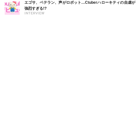
エゴサ、ベテラン、声がロボット…Ctuberハローキティの自虐が
強烈すぎる!?
INTERVIEW