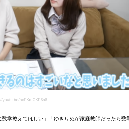
//youtu.be/hxFKmCKF6s8
に数学教えてほしい」「ゆきりぬが家庭教師だったら数