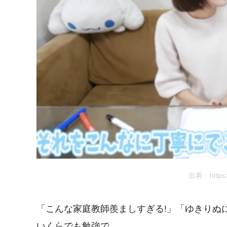
出典：https:
「こんな家庭教師羨ましすぎる!」「ゆきりぬ
いくらでも勉強で