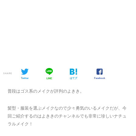
SHARE
Twitter
はてブ
Facebook
LINE
普段はゴス系のメイクが評判のよきき。
髪型・服装を選ぶメイクなので少々勇気のいるメイクだが、今
回ご紹介するのはよききのチャンネルでも非常に珍しいナチュ
ラルメイク！