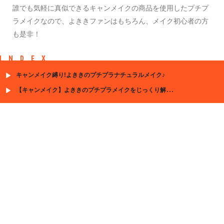
誰でも気軽に真似できるキャンメイクの商品を使用したプチプ
ラメイクなので、よききファンはもちろん、メイク初心者の方
も是非！
INDEX
キャンメイク縛り!よききのプチプラナチュラルメイク♪
【キャンメイク】よききのプチプラメイクをじっくり解説！(コスメ詳細あり)