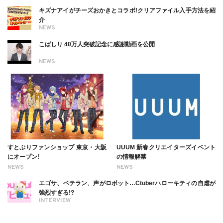
キズナアイがチーズおかきとコラボ!クリアファイル入手方法を紹
介
NEWS
こばしり 40万人突破記念に感謝動画を公開
NEWS
すとぷりファンショップ 東京・大阪
UUUM 新春クリエイターズイベント
にオープン!
の情報解禁
NEWS
NEWS
エゴサ、ベテラン、声がロボット…Ctuberハローキティの自虐が
強烈すぎる!?
INTERVIEW