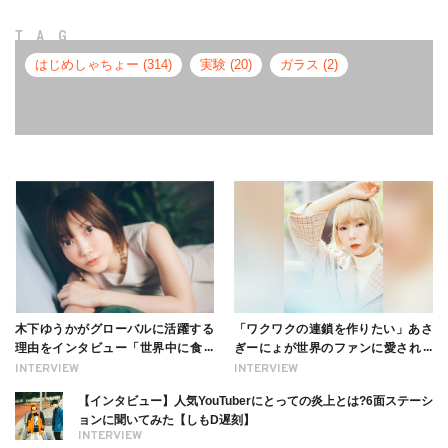
TAG
はじめしゃちょー (314)
実験 (20)
ガラス (2)
木下ゆうかがグローバルに活躍する
「ワクワクの連鎖を作りたい」あさ
理由をインタビュー「世界中に食べ
ぎーにょが世界のファンに愛される
る幸せを伝えたい」新事務所加入に
理由【インタビュー】
INTERVIEW
INTERVIEW
ついても
【インタビュー】人気YouTuberにとっての炎上とは?6面ステーシ
ョンに聞いてみた【しもD遅刻】
INTERVIEW