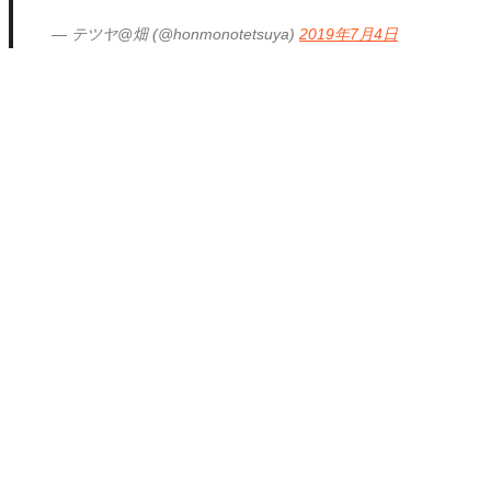
— テツヤ@畑 (@honmonotetsuya)
2019年7月4日