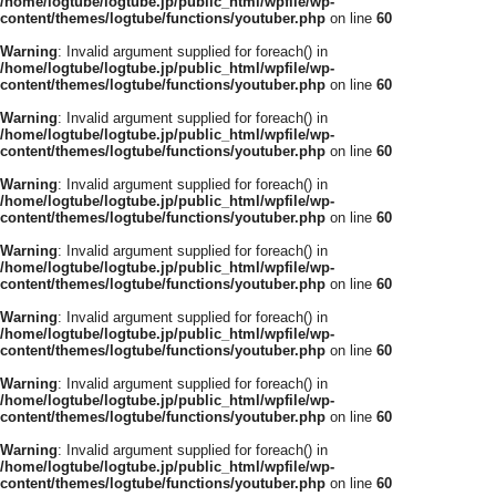
/home/logtube/logtube.jp/public_html/wpfile/wp-
content/themes/logtube/functions/youtuber.php
on line
60
Warning
: Invalid argument supplied for foreach() in
/home/logtube/logtube.jp/public_html/wpfile/wp-
content/themes/logtube/functions/youtuber.php
on line
60
Warning
: Invalid argument supplied for foreach() in
/home/logtube/logtube.jp/public_html/wpfile/wp-
content/themes/logtube/functions/youtuber.php
on line
60
Warning
: Invalid argument supplied for foreach() in
/home/logtube/logtube.jp/public_html/wpfile/wp-
content/themes/logtube/functions/youtuber.php
on line
60
Warning
: Invalid argument supplied for foreach() in
/home/logtube/logtube.jp/public_html/wpfile/wp-
content/themes/logtube/functions/youtuber.php
on line
60
Warning
: Invalid argument supplied for foreach() in
/home/logtube/logtube.jp/public_html/wpfile/wp-
content/themes/logtube/functions/youtuber.php
on line
60
Warning
: Invalid argument supplied for foreach() in
/home/logtube/logtube.jp/public_html/wpfile/wp-
content/themes/logtube/functions/youtuber.php
on line
60
Warning
: Invalid argument supplied for foreach() in
/home/logtube/logtube.jp/public_html/wpfile/wp-
content/themes/logtube/functions/youtuber.php
on line
60