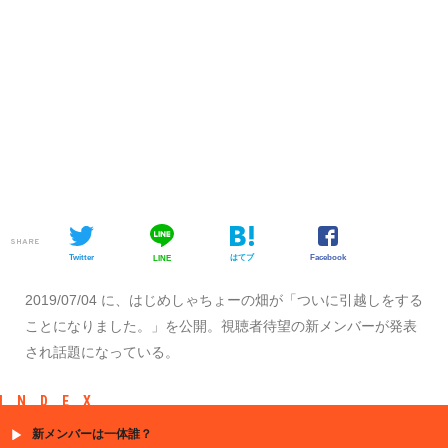
SHARE
Twitter
はてブ
Facebook
LINE
2019/07/04 に、はじめしゃちょーの畑が「ついに引越しをする
ことになりました。」を公開。視聴者待望の新メンバーが発表
され話題になっている。
INDEX
新メンバーは一体誰？