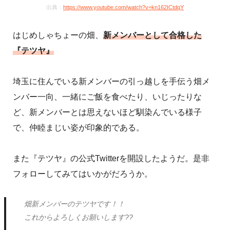
出典：
https://www.youtube.com/watch?v=kn162ICtdqY
はじめしゃちょーの畑、
新メンバーとして合格した
『テツヤ』
埼玉に住んでいる新メンバーの引っ越しを手伝う畑メ
ンバー一向、一緒にご飯を食べたり、いじったりな
ど、新メンバーとは思えないほど馴染んでいる様子
で、仲睦まじい姿が印象的である。
また『テツヤ』の公式Twitterを開設したようだ。是非
フォローしてみてはいかがだろうか。
畑新メンバーのテツヤです！！
これからよろしくお願いします??