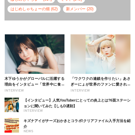
はじめしゃちょーの畑 (62)
新メンバー (20)
木下ゆうかがグローバルに活躍する
「ワクワクの連鎖を作りたい」あさ
理由をインタビュー「世界中に食べ
ぎーにょが世界のファンに愛される
る幸せを伝えたい」新事務所加入に
理由【インタビュー】
INTERVIEW
INTERVIEW
ついても
【インタビュー】人気YouTuberにとっての炎上とは?6面ステーシ
ョンに聞いてみた【しもD遅刻】
INTERVIEW
キズナアイがチーズおかきとコラボ!クリアファイル入手方法を紹
介
NEWS