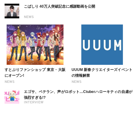
こばしり 40万人突破記念に感謝動画を公開
NEWS
すとぷりファンショップ 東京・大阪
UUUM 新春クリエイターズイベント
にオープン!
の情報解禁
NEWS
NEWS
エゴサ、ベテラン、声がロボット…Ctuberハローキティの自虐が
強烈すぎる!?
INTERVIEW