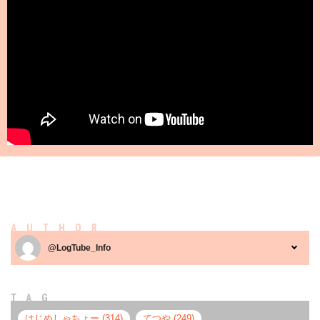
AUTHOR
@LogTube_Info
TAG
はじめしゃちょー (314)
てつや (249)