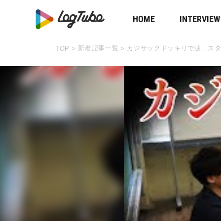
HOME
INTERVIEW
新着記事一覧
カジサックドッキリで涙…ス
TOP
>
>