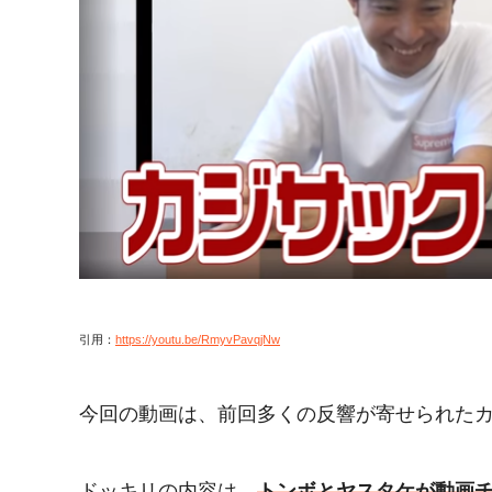
引用：
https://youtu.be/RmyvPavqjNw
今回の動画は、前回多くの反響が寄せられた
ドッキリの内容は、
トンボとヤスタケが動画