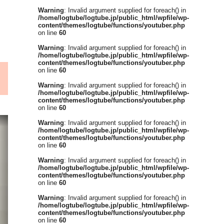
Warning
: Invalid argument supplied for foreach() in
/home/logtube/logtube.jp/public_html/wpfile/wp-
content/themes/logtube/functions/youtuber.php
on line
60
Warning
: Invalid argument supplied for foreach() in
/home/logtube/logtube.jp/public_html/wpfile/wp-
content/themes/logtube/functions/youtuber.php
on line
60
Warning
: Invalid argument supplied for foreach() in
/home/logtube/logtube.jp/public_html/wpfile/wp-
content/themes/logtube/functions/youtuber.php
on line
60
Warning
: Invalid argument supplied for foreach() in
/home/logtube/logtube.jp/public_html/wpfile/wp-
content/themes/logtube/functions/youtuber.php
on line
60
Warning
: Invalid argument supplied for foreach() in
/home/logtube/logtube.jp/public_html/wpfile/wp-
content/themes/logtube/functions/youtuber.php
on line
60
Warning
: Invalid argument supplied for foreach() in
/home/logtube/logtube.jp/public_html/wpfile/wp-
content/themes/logtube/functions/youtuber.php
on line
60