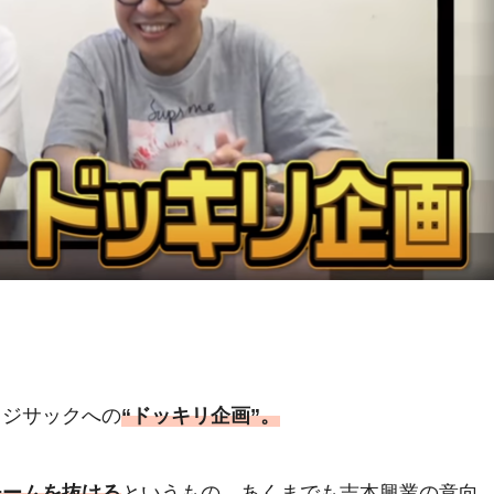
カジサックへの
“ドッキリ企画”
。
チームを抜ける
というもの。あくまでも吉本興業の意向