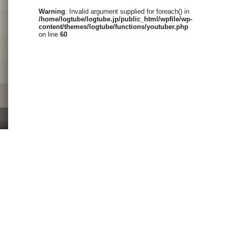
Warning
: Invalid argument supplied for foreach() in
/home/logtube/logtube.jp/public_html/wpfile/wp-
content/themes/logtube/functions/youtuber.php
on line
60