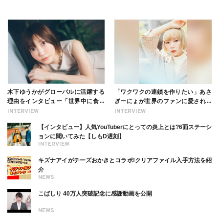
木下ゆうかがグローバルに活躍する
「ワクワクの連鎖を作りたい」あさ
理由をインタビュー「世界中に食べ
ぎーにょが世界のファンに愛される
る幸せを伝えたい」新事務所加入に
理由【インタビュー】
INTERVIEW
INTERVIEW
ついても
【インタビュー】人気YouTuberにとっての炎上とは?6面ステーシ
ョンに聞いてみた【しもD遅刻】
INTERVIEW
キズナアイがチーズおかきとコラボ!クリアファイル入手方法を紹
介
NEWS
こばしり 40万人突破記念に感謝動画を公開
NEWS