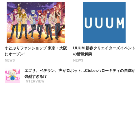
すとぷりファンショップ 東京・大阪
UUUM 新春クリエイターズイベント
にオープン!
の情報解禁
NEWS
NEWS
エゴサ、ベテラン、声がロボット…Ctuberハローキティの自虐が
強烈すぎる!?
INTERVIEW