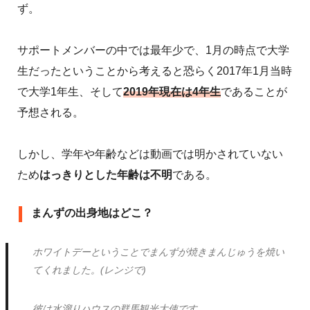
ず。
サポートメンバーの中では最年少で、1月の時点で大学
生だったということから考えると恐らく2017年1月当時
で大学1年生、そして
2019年現在は4年生
であることが
予想される。
しかし、学年や年齢などは動画では明かされていない
ため
はっきりとした年齢は不明
である。
まんずの出身地はどこ？
ホワイトデーということでまんずが焼きまんじゅうを焼い
てくれました。(レンジで)
彼は水溜りハウスの群馬観光大使です。