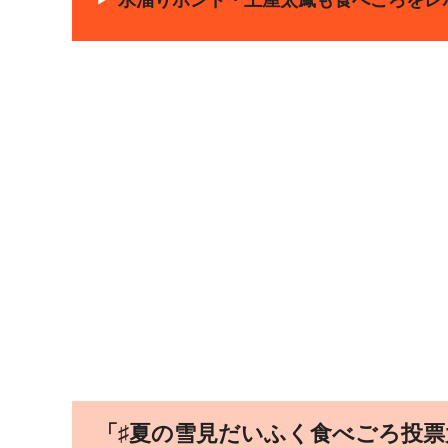
水溜りボンド・土屋太鳳も食べごろをレ
「♯夏の雪見だいふく食べごろ投票