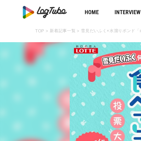
HOME
INTERVIEW
新着記事一覧
雪見だいふく×水溜りボンド「
TOP
>
>