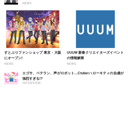
NEWS
すとぷりファンショップ 東京・大阪
UUUM 新春クリエイターズイベント
にオープン!
の情報解禁
NEWS
NEWS
エゴサ、ベテラン、声がロボット…Ctuberハローキティの自虐が
強烈すぎる!?
INTERVIEW