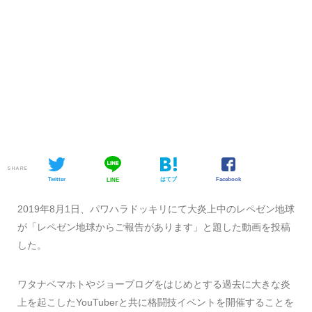
SHARE
Twitter
はてブ
Facebook
LINE
2019年8月1日、パワハラドッキリにて大炎上中のレペゼン地球
が「レペゼン地球からご報告があります」と題した動画を投稿
した。
ワタナベマホトやジョーブログをはじめとする過去に大きな炎
上を起こしたYouTuberと共に格闘技イベントを開催することを