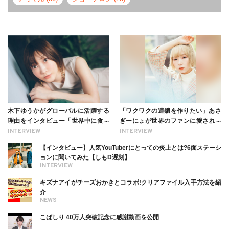
木下ゆうかがグローバルに活躍する
「ワクワクの連鎖を作りたい」あさ
理由をインタビュー「世界中に食べ
ぎーにょが世界のファンに愛される
る幸せを伝えたい」新事務所加入に
理由【インタビュー】
INTERVIEW
INTERVIEW
ついても
【インタビュー】人気YouTuberにとっての炎上とは?6面ステーシ
ョンに聞いてみた【しもD遅刻】
INTERVIEW
キズナアイがチーズおかきとコラボ!クリアファイル入手方法を紹
介
NEWS
こばしり 40万人突破記念に感謝動画を公開