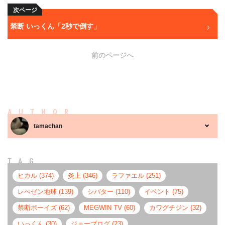
次ページ
禁断 いっくん「2秒で倒す」
前のページへ
AUTHOR
tamachan
TAG
ヒカル (374)
炎上 (346)
ラファエル (251)
レぺゼン地球 (139)
シバター (110)
イベント (75)
禁断ボーイズ (62)
MEGWIN TV (60)
カワグチジン (32)
いっくん (30)
ジョーブログ (23)