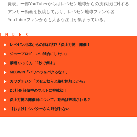
発表。一部YouTuberからはレペゼン地球からの挑戦状に対する
アンサー動画を投稿しており、レペゼン地球ファンや各
YouTuberファンからも大きな注目が集まっている。
INDEX
レペゼン地球からの挑戦状!?「炎上万博」開催！
ジョーブログ「いい試合にしたい」
禁断 いっくん「2秒で倒す」
MEGWIN「パワハラをパクるな！」
カワグチジン「ダセェ奴らと絡む気無えから」
DJ社長 謹慎中のマホトに挑戦状!!
炎上万博の開催日について。動画は投稿される？
【おまけ】シバターさん 呼ばれない