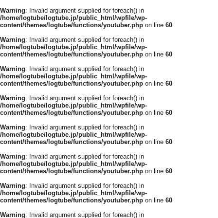
Warning
: Invalid argument supplied for foreach() in
/home/logtube/logtube.jp/public_html/wpfile/wp-
content/themes/logtube/functions/youtuber.php
on line
60
Warning
: Invalid argument supplied for foreach() in
/home/logtube/logtube.jp/public_html/wpfile/wp-
content/themes/logtube/functions/youtuber.php
on line
60
Warning
: Invalid argument supplied for foreach() in
/home/logtube/logtube.jp/public_html/wpfile/wp-
content/themes/logtube/functions/youtuber.php
on line
60
Warning
: Invalid argument supplied for foreach() in
/home/logtube/logtube.jp/public_html/wpfile/wp-
content/themes/logtube/functions/youtuber.php
on line
60
Warning
: Invalid argument supplied for foreach() in
/home/logtube/logtube.jp/public_html/wpfile/wp-
content/themes/logtube/functions/youtuber.php
on line
60
Warning
: Invalid argument supplied for foreach() in
/home/logtube/logtube.jp/public_html/wpfile/wp-
content/themes/logtube/functions/youtuber.php
on line
60
Warning
: Invalid argument supplied for foreach() in
/home/logtube/logtube.jp/public_html/wpfile/wp-
content/themes/logtube/functions/youtuber.php
on line
60
Warning
: Invalid argument supplied for foreach() in