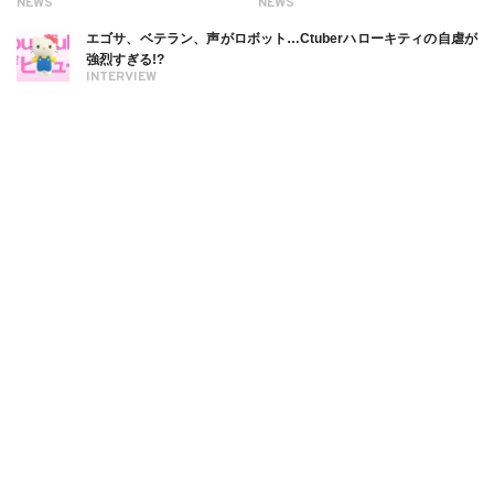
NEWS
NEWS
エゴサ、ベテラン、声がロボット…Ctuberハローキティの自虐が
強烈すぎる!?
INTERVIEW