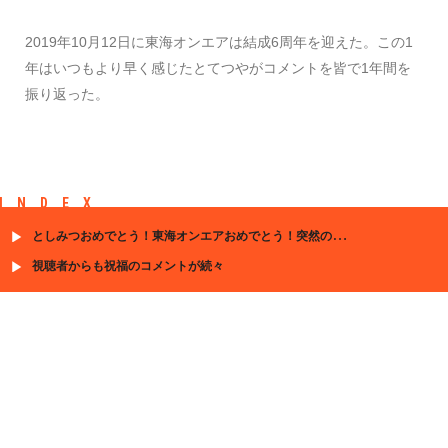
2019年10月12日に東海オンエアは結成6周年を迎えた。この1
年はいつもより早く感じたとてつやがコメントを皆で1年間を
振り返った。
INDEX
としみつおめでとう！東海オンエアおめでとう！突然の報告が話題に
視聴者からも祝福のコメントが続々