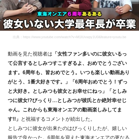
出典：https://www.youtube.com/watch?v=M1IUvwpy1U0&feature=youtu.be
動画を見た視聴者は
「女性ファン多いのに彼女いるっ
て公言するとしみつすこすぎるよ、おめでとうござい
ます。6周年も、皆おめでとう。いつも楽しい動画あり
がとう、1番大好きです。」「6周年おめでとう！ずっ
と大好き。としみつも彼女とお幸せにねっ」「としみ
つに彼女!?びっくり…としみつが彼氏とか絶対幸せじ
ゃん。これからも東海オンエアの動画楽しみしてま
す!!」
と祝福するコメントが続出した。
としみつに彼女が出来たのはびっくりしたが、嬉しい
報告で良かった。6周年を迎えた東海オンエアの更なる