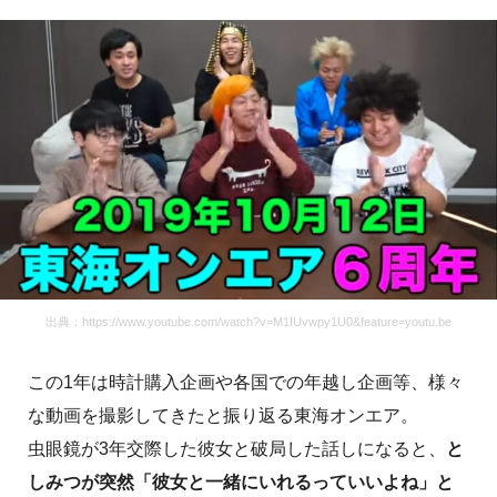
出典：https://www.youtube.com/watch?v=M1IUvwpy1U0&feature=youtu.be
この1年は時計購入企画や各国での年越し企画等、様々
な動画を撮影してきたと振り返る東海オンエア。
虫眼鏡が3年交際した彼女と破局した話しになると、
と
しみつが突然「彼女と一緒にいれるっていいよね」
と