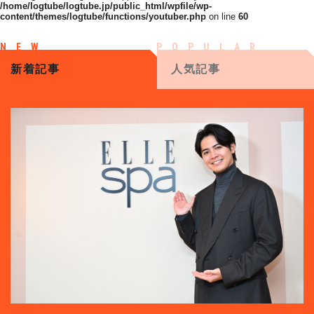
/home/logtube/logtube.jp/public_html/wpfile/wp-
content/themes/logtube/functions/youtuber.php
on line
60
新着記事
人気記事