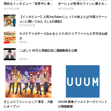
理由をインタビュー「世界中に食べ
ぎーにょが世界のファンに愛される
る幸せを伝えたい」新事務所加入に
理由【インタビュー】
INTERVIEW
INTERVIEW
ついても
【インタビュー】人気YouTuberにとっての炎上とは?6面ステーシ
ョンに聞いてみた【しもD遅刻】
INTERVIEW
キズナアイがチーズおかきとコラボ!クリアファイル入手方法を紹
介
NEWS
こばしり 40万人突破記念に感謝動画を公開
NEWS
すとぷりファンショップ 東京・大阪
UUUM 新春クリエイターズイベント
にオープン!
の情報解禁