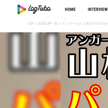
HOME
INTERVIEW
新着記事一覧
アンガールズ 山根がYouTu
TOP
>
>