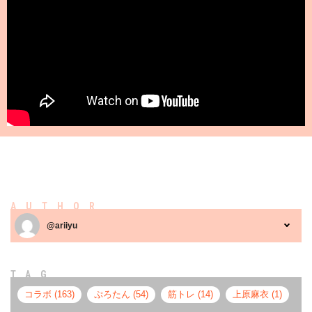
AUTHOR
@ariiyu
TAG
コラボ (163)
ぷろたん (54)
筋トレ (14)
上原麻衣 (1)