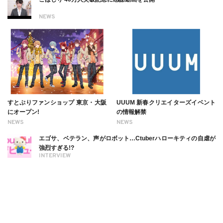
NEWS
すとぷりファンショップ 東京・大阪
UUUM 新春クリエイターズイベント
にオープン!
の情報解禁
NEWS
NEWS
エゴサ、ベテラン、声がロボット…Ctuberハローキティの自虐が
強烈すぎる!?
INTERVIEW