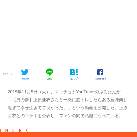
SHARE
Twitter
はてブ
Facebook
LINE
2019年11月5日（火）、マッチョ系YouTuberのぷろたんが
「【男の夢】上原亜衣さんと一緒に筋トレしたらある意味楽し
過ぎて幸せ生きてて良かった。」という動画を公開した。上原
亜衣とのコラボを公表し、ファンの間で話題になっている。
INDEX