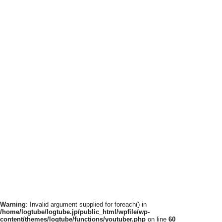
Warning
: Invalid argument supplied for foreach() in
/home/logtube/logtube.jp/public_html/wpfile/wp-
content/themes/logtube/functions/youtuber.php
on line
60