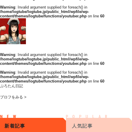
Warning
: Invalid argument supplied for foreach() in
/home/logtube/logtube.jp/public_html/wpfile/wp-
content/themes/logtube/functions/youtuber.php
on line
60
Warning
: Invalid argument supplied for foreach() in
/home/logtube/logtube.jp/public_html/wpfile/wp-
content/themes/logtube/functions/youtuber.php
on line
60
Warning
: Invalid argument supplied for foreach() in
/home/logtube/logtube.jp/public_html/wpfile/wp-
content/themes/logtube/functions/youtuber.php
on line
60
ぷろたん日記
プロフをみる >
新着記事
人気記事