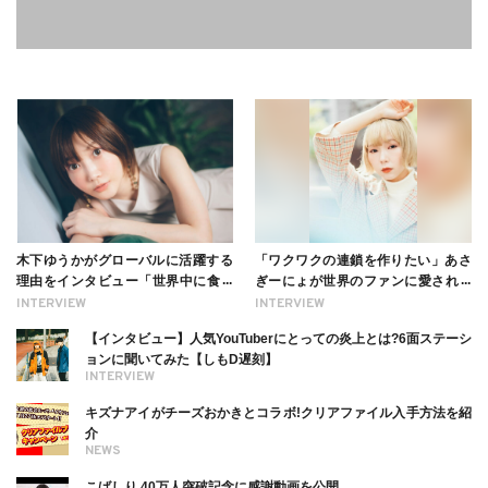
木下ゆうかがグローバルに活躍する
「ワクワクの連鎖を作りたい」あさ
理由をインタビュー「世界中に食べ
ぎーにょが世界のファンに愛される
る幸せを伝えたい」新事務所加入に
理由【インタビュー】
INTERVIEW
INTERVIEW
ついても
【インタビュー】人気YouTuberにとっての炎上とは?6面ステーシ
ョンに聞いてみた【しもD遅刻】
INTERVIEW
キズナアイがチーズおかきとコラボ!クリアファイル入手方法を紹
介
NEWS
こばしり 40万人突破記念に感謝動画を公開