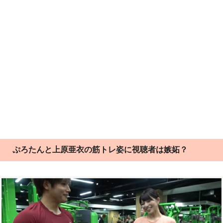
ぷろたんと上原亜衣の筋トレ姿に視聴者は嫉妬？