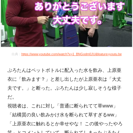
出典：
https://www.youtube.com/watch?v=1_BNGodm0JU&feature=youtu.be
ぷろたんはペットボトルに配入った水を飲み、上原亜
衣に「飲みます？」と差し出したが上原亜衣は「大丈
夫です。」と断った。ぷろたんは少し寂しそうな様子
だ。
視聴者は、これに対し「普通に断られてて草www」
「結構質の良い飲みかけ水を断られて草すぎるww」
「上原亜衣に触れるとか幸せやな！ この後やったやろ
笑」とコメントしていて、断られてしまったぷろたん