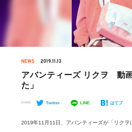
NEWS
2019.11.13
アバンティーズ リクヲ 動
た」
Twitter
LINE
はてブ
SHARE
2019
年
11
月
11
日、アバンティーズが「リクヲ