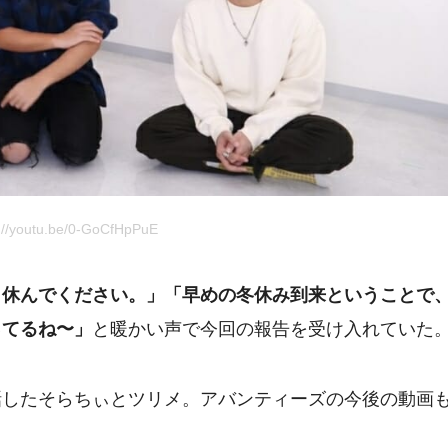
://youtu.be/0-GoCfHpPuE
り休んでください。」「早めの冬休み到来ということで
ってるね〜」
と暖かい声で今回の報告を受け入れていた
話したそらちぃとツリメ。アバンティーズの今後の動画