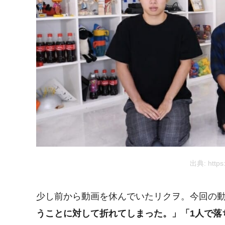
出典: https
少し前から動画を休んでいたリクヲ。今回の
うことに対して折れてしまった。」「
1
人で落