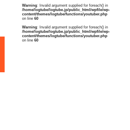
Warning
: Invalid argument supplied for foreach() in
/home/logtube/logtube.jp/public_html/wpfile/wp-
content/themes/logtube/functions/youtuber.php
on line
60
Warning
: Invalid argument supplied for foreach() in
/home/logtube/logtube.jp/public_html/wpfile/wp-
content/themes/logtube/functions/youtuber.php
on line
60