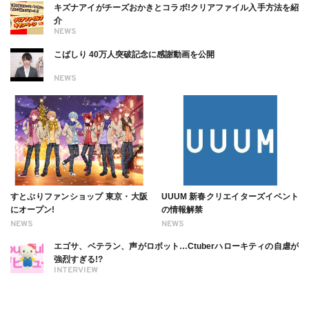
キズナアイがチーズおかきとコラボ!クリアファイル入手方法を紹
介
NEWS
こばしり 40万人突破記念に感謝動画を公開
NEWS
すとぷりファンショップ 東京・大阪
UUUM 新春クリエイターズイベント
にオープン!
の情報解禁
NEWS
NEWS
エゴサ、ベテラン、声がロボット…Ctuberハローキティの自虐が
強烈すぎる!?
INTERVIEW