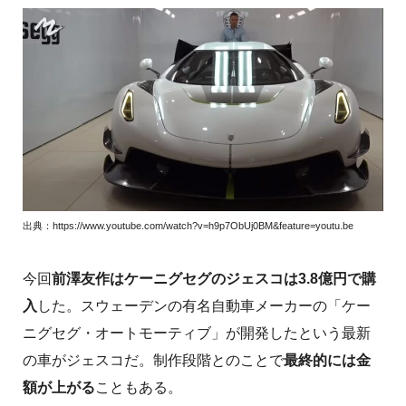
出典：https://www.youtube.com/watch?v=h9p7ObUj0BM&feature=youtu.be
今回
前澤友作はケーニグセグのジェスコは3.8億円で購
入
した。スウェーデンの有名自動車メーカーの「ケー
ニグセグ・オートモーティブ」が開発したという最新
の車がジェスコだ。制作段階とのことで
最終的には金
額が上がる
こともある。