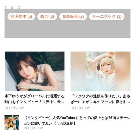
TAG
前澤友作 (5)
購入 (3)
超高級車 (2)
ケーニグセグ (1)
木下ゆうかがグローバルに活躍する
「ワクワクの連鎖を作りたい」あさ
理由をインタビュー「世界中に食べ
ぎーにょが世界のファンに愛される
る幸せを伝えたい」新事務所加入に
理由【インタビュー】
INTERVIEW
INTERVIEW
ついても
【インタビュー】人気YouTuberにとっての炎上とは?6面ステーシ
ョンに聞いてみた【しもD遅刻】
INTERVIEW