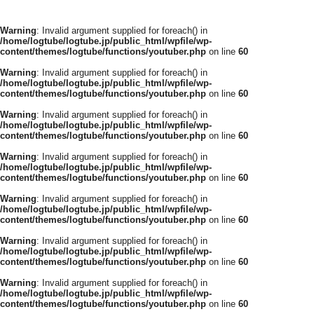
Warning
: Invalid argument supplied for foreach() in
/home/logtube/logtube.jp/public_html/wpfile/wp-
content/themes/logtube/functions/youtuber.php
on line
60
Warning
: Invalid argument supplied for foreach() in
/home/logtube/logtube.jp/public_html/wpfile/wp-
content/themes/logtube/functions/youtuber.php
on line
60
Warning
: Invalid argument supplied for foreach() in
/home/logtube/logtube.jp/public_html/wpfile/wp-
content/themes/logtube/functions/youtuber.php
on line
60
Warning
: Invalid argument supplied for foreach() in
/home/logtube/logtube.jp/public_html/wpfile/wp-
content/themes/logtube/functions/youtuber.php
on line
60
Warning
: Invalid argument supplied for foreach() in
/home/logtube/logtube.jp/public_html/wpfile/wp-
content/themes/logtube/functions/youtuber.php
on line
60
Warning
: Invalid argument supplied for foreach() in
/home/logtube/logtube.jp/public_html/wpfile/wp-
content/themes/logtube/functions/youtuber.php
on line
60
Warning
: Invalid argument supplied for foreach() in
/home/logtube/logtube.jp/public_html/wpfile/wp-
content/themes/logtube/functions/youtuber.php
on line
60