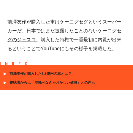
前澤友作が購入した車はケーニグセグというスーパー
カーだ。
日本ではまだ披露したことのないケーニグセ
グのジェスコ
。購入した特権で一番最初に内覧が出来
るということでYouTubeにもその様子を掲載した。
INDEX
前澤友作が購入した3.8億円の車とは？
視聴者からは「空飛べなきゃおかしい値段」との声も