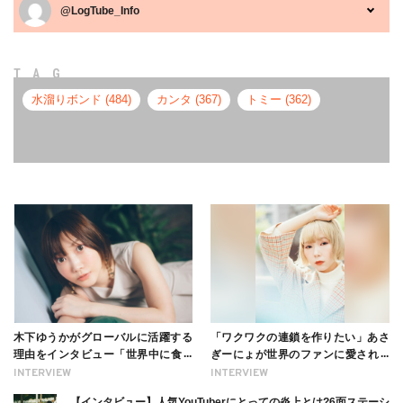
@LogTube_Info
TAG
水溜りボンド (484)
カンタ (367)
トミー (362)
木下ゆうかがグローバルに活躍する
「ワクワクの連鎖を作りたい」あさ
理由をインタビュー「世界中に食べ
ぎーにょが世界のファンに愛される
る幸せを伝えたい」新事務所加入に
理由【インタビュー】
INTERVIEW
INTERVIEW
ついても
【インタビュー】人気YouTuberにとっての炎上とは?6面ステーシ