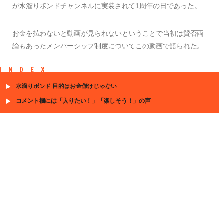
が水溜りボンドチャンネルに実装されて1周年の日であった。
お金を払わないと動画が見られないということで当初は賛否両
論もあったメンバーシップ制度についてこの動画で語られた。
INDEX
水溜りボンド 目的はお金儲けじゃない
コメント欄には「入りたい！」「楽しそう！」の声