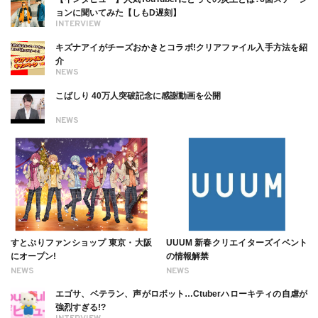
ョンに聞いてみた【しもD遅刻】
INTERVIEW
キズナアイがチーズおかきとコラボ!クリアファイル入手方法を紹
介
NEWS
こばしり 40万人突破記念に感謝動画を公開
NEWS
すとぷりファンショップ 東京・大阪
UUUM 新春クリエイターズイベント
にオープン!
の情報解禁
NEWS
NEWS
エゴサ、ベテラン、声がロボット…Ctuberハローキティの自虐が
強烈すぎる!?