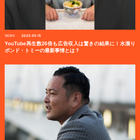
NEWS
2023.05.15
YouTube再生数26倍も広告収入は驚きの結果に！水溜り
ボンド・トミーの最新事情とは？