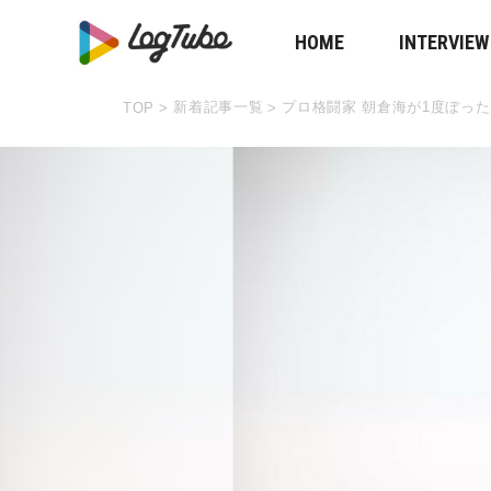
HOME
INTERVIEW
新着記事一覧
プロ格闘家 朝倉海が1度ぼった
TOP
>
>