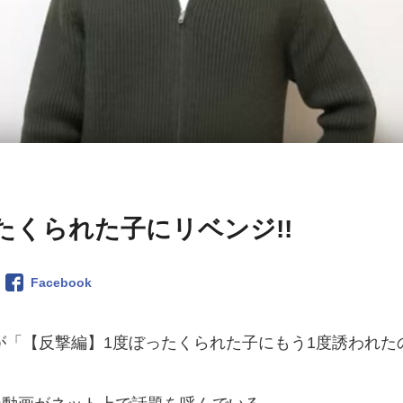
たくられた子にリベンジ!!
Facebook
朝倉海が「【反撃編】1度ぼったくられた子にもう1度誘われた