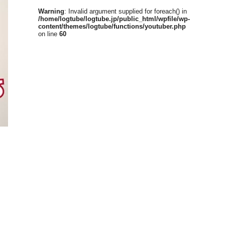
Warning
: Invalid argument supplied for foreach() in
/home/logtube/logtube.jp/public_html/wpfile/wp-
content/themes/logtube/functions/youtuber.php
on line
60