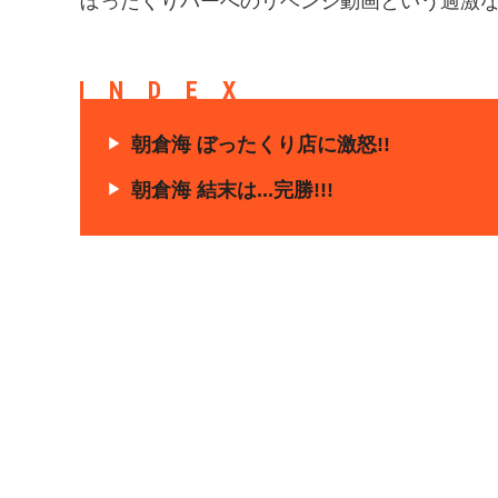
ぼったくりバーへのリベンジ動画という過激
INDEX
朝倉海 ぼったくり店に激怒!!
朝倉海 結末は...完勝!!!