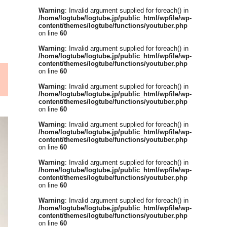
Warning
: Invalid argument supplied for foreach() in
/home/logtube/logtube.jp/public_html/wpfile/wp-
content/themes/logtube/functions/youtuber.php
on line
60
Warning
: Invalid argument supplied for foreach() in
/home/logtube/logtube.jp/public_html/wpfile/wp-
content/themes/logtube/functions/youtuber.php
on line
60
Warning
: Invalid argument supplied for foreach() in
/home/logtube/logtube.jp/public_html/wpfile/wp-
content/themes/logtube/functions/youtuber.php
on line
60
Warning
: Invalid argument supplied for foreach() in
/home/logtube/logtube.jp/public_html/wpfile/wp-
content/themes/logtube/functions/youtuber.php
on line
60
Warning
: Invalid argument supplied for foreach() in
/home/logtube/logtube.jp/public_html/wpfile/wp-
content/themes/logtube/functions/youtuber.php
on line
60
Warning
: Invalid argument supplied for foreach() in
/home/logtube/logtube.jp/public_html/wpfile/wp-
content/themes/logtube/functions/youtuber.php
on line
60