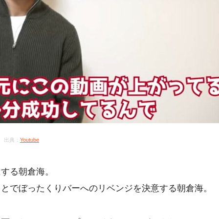
出典：
Youtube
にする朝倉海。
ことでぼったくりバーへのリベンジを決意する朝倉海。