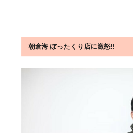
朝倉海 ぼったくり店に激怒!!