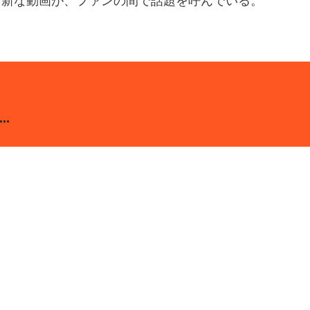
斬新な動画が、ファンの間で話題を呼んでいる。
.