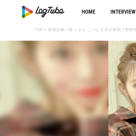
HOME
INTERVIEW
新着記事一覧
さんこいち 古川が本気で卵料理
TOP
>
>