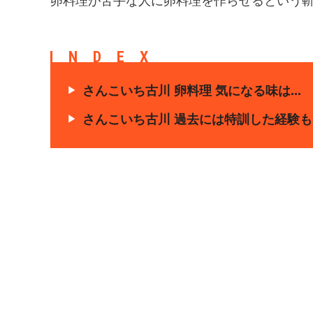
卵料理が苦手な人に卵料理を作らせるという
INDEX
さんこいち古川 卵料理 気になる味は...
さんこいち古川 過去には特訓した経験も..