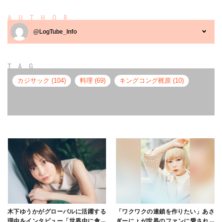
AUTHOR
@LogTube_Info
TAG
カジサック (104)
料理 (69)
キングコング梶原 (10)
木下ゆうかがグローバルに活躍する
「ワクワクの連鎖を作りたい」あさ
理由をインタビュー「世界中に食べ
ぎーにょが世界のファンに愛される