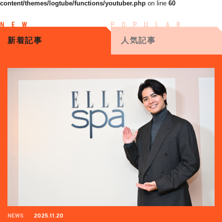
content/themes/logtube/functions/youtuber.php
on line
60
新着記事
人気記事
NEWS
2025.11.20