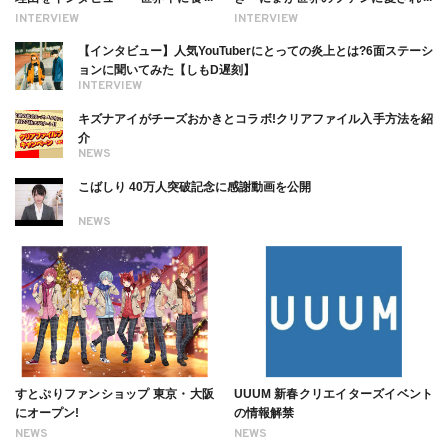
る幸せを伝えたい」新事務所加入に
理由【インタビュー】
INTERVIEW
INTERVIEW
ついても
【インタビュー】人気YouTuberにとっての炎上とは?6面ステーシ
ョンに聞いてみた【しもD遅刻】
INTERVIEW
キズナアイがチーズおかきとコラボ!クリアファイル入手方法を紹
介
NEWS
こばしり 40万人突破記念に感謝動画を公開
NEWS
すとぷりファンショップ 東京・大阪
UUUM 新春クリエイターズイベント
にオープン!
の情報解禁
NEWS
NEWS