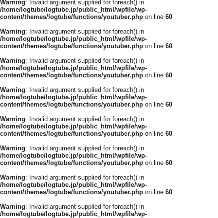
Warning
: Invalid argument supplied for foreach() in
/home/logtube/logtube.jp/public_html/wpfile/wp-
content/themes/logtube/functions/youtuber.php
on line
60
Warning
: Invalid argument supplied for foreach() in
/home/logtube/logtube.jp/public_html/wpfile/wp-
content/themes/logtube/functions/youtuber.php
on line
60
Warning
: Invalid argument supplied for foreach() in
/home/logtube/logtube.jp/public_html/wpfile/wp-
content/themes/logtube/functions/youtuber.php
on line
60
Warning
: Invalid argument supplied for foreach() in
/home/logtube/logtube.jp/public_html/wpfile/wp-
content/themes/logtube/functions/youtuber.php
on line
60
Warning
: Invalid argument supplied for foreach() in
/home/logtube/logtube.jp/public_html/wpfile/wp-
content/themes/logtube/functions/youtuber.php
on line
60
Warning
: Invalid argument supplied for foreach() in
/home/logtube/logtube.jp/public_html/wpfile/wp-
content/themes/logtube/functions/youtuber.php
on line
60
Warning
: Invalid argument supplied for foreach() in
/home/logtube/logtube.jp/public_html/wpfile/wp-
content/themes/logtube/functions/youtuber.php
on line
60
Warning
: Invalid argument supplied for foreach() in
/home/logtube/logtube.jp/public_html/wpfile/wp-