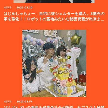
NEWS
2023.03.20
はじめしゃちょー、自宅に核シェルターを購入。3億円の
家を強化！！ロボットの基地みたいな秘密要塞が出来まし
た。
NEWS
2023.03.19
ばんばんざいの新曲を緑黄色社会が製作。サブスクも解禁