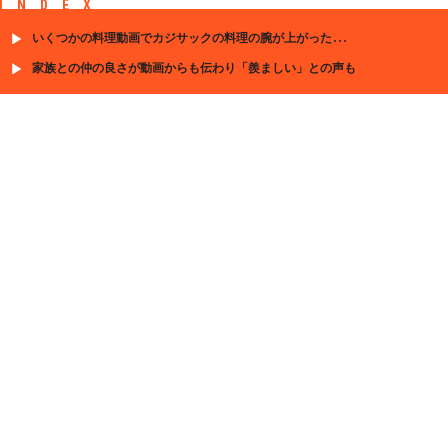
INDEX
いくつかの料理動画でカジサックの料理の腕が上がったとの声も
家族との仲の良さが動画からも伝わり「羨ましい」との声も