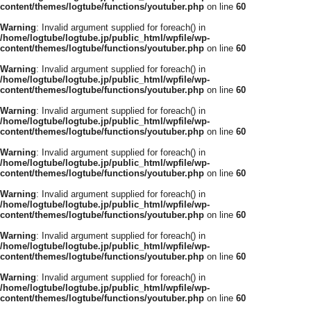
content/themes/logtube/functions/youtuber.php
on line
60
Warning
: Invalid argument supplied for foreach() in
/home/logtube/logtube.jp/public_html/wpfile/wp-
content/themes/logtube/functions/youtuber.php
on line
60
Warning
: Invalid argument supplied for foreach() in
/home/logtube/logtube.jp/public_html/wpfile/wp-
content/themes/logtube/functions/youtuber.php
on line
60
Warning
: Invalid argument supplied for foreach() in
/home/logtube/logtube.jp/public_html/wpfile/wp-
content/themes/logtube/functions/youtuber.php
on line
60
Warning
: Invalid argument supplied for foreach() in
/home/logtube/logtube.jp/public_html/wpfile/wp-
content/themes/logtube/functions/youtuber.php
on line
60
Warning
: Invalid argument supplied for foreach() in
/home/logtube/logtube.jp/public_html/wpfile/wp-
content/themes/logtube/functions/youtuber.php
on line
60
Warning
: Invalid argument supplied for foreach() in
/home/logtube/logtube.jp/public_html/wpfile/wp-
content/themes/logtube/functions/youtuber.php
on line
60
Warning
: Invalid argument supplied for foreach() in
/home/logtube/logtube.jp/public_html/wpfile/wp-
content/themes/logtube/functions/youtuber.php
on line
60