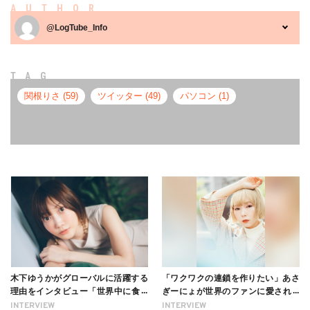
AUTHOR
@LogTube_Info
TAG
関根りさ (59)
ツイッター (49)
パソコン (1)
木下ゆうかがグローバルに活躍する
「ワクワクの連鎖を作りたい」あさ
理由をインタビュー「世界中に食べ
ぎーにょが世界のファンに愛される
る幸せを伝えたい」新事務所加入に
理由【インタビュー】
INTERVIEW
INTERVIEW