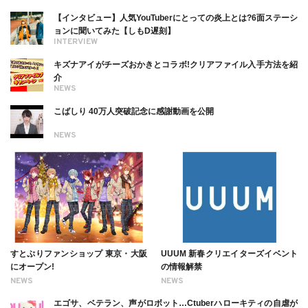
ついても
【インタビュー】人気YouTuberにとっての炎上とは?6面ステーシ
ョンに聞いてみた【しもD遅刻】
INTERVIEW
キズナアイがチーズおかきとコラボ!クリアファイル入手方法を紹
介
NEWS
こばしり 40万人突破記念に感謝動画を公開
NEWS
すとぷりファンショップ 東京・大阪
UUUM 新春クリエイターズイベント
にオープン!
の情報解禁
NEWS
NEWS
エゴサ、ベテラン、声がロボット…Ctuberハローキティの自虐が