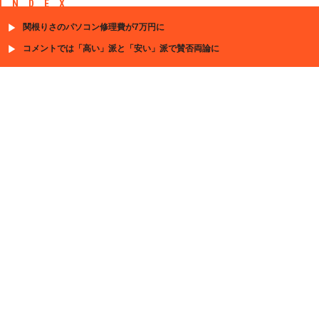
INDEX
関根りさのパソコン修理費が7万円に
コメントでは「高い」派と「安い」派で賛否両論に