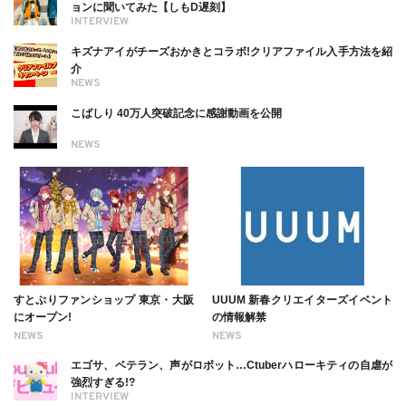
ョンに聞いてみた【しもD遅刻】
INTERVIEW
キズナアイがチーズおかきとコラボ!クリアファイル入手方法を紹
介
NEWS
こばしり 40万人突破記念に感謝動画を公開
NEWS
すとぷりファンショップ 東京・大阪
UUUM 新春クリエイターズイベント
にオープン!
の情報解禁
NEWS
NEWS
エゴサ、ベテラン、声がロボット…Ctuberハローキティの自虐が
強烈すぎる!?
INTERVIEW