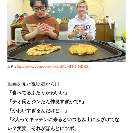
出典：
https://www.youtube.com/watch?v=dKN2-JcDebk
動画を見た視聴者からは
「食べてるふたりかわいい」
「テオ氏とジンたん仲良すぎかて‼️」
「かわいすぎるんだけど、」
「2人ってキッチンに来るといつも以上にふざけてな
い？笑笑 それがほんとにツボ」