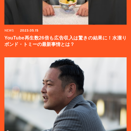
NEWS
2023.05.15
YouTube再生数26倍も広告収入は驚きの結果に！水溜り
ボンド・トミーの最新事情とは？