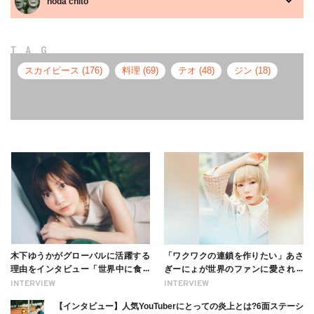
noda chito
TAG
スカイピース (176)
料理 (69)
テオ (48)
ジン (18)
木下ゆうかがグローバルに活躍する
「ワクワクの連鎖を作りたい」あさ
理由をインタビュー「世界中に食べ
ぎーにょが世界のファンに愛される
る幸せを伝えたい」新事務所加入に
理由【インタビュー】
INTERVIEW
INTERVIEW
ついても
【インタビュー】人気YouTuberにとっての炎上とは?6面ステーシ