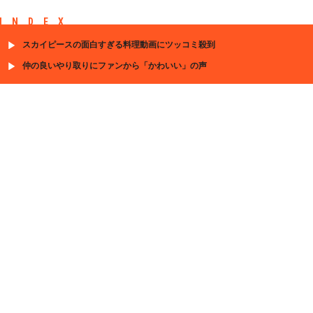
INDEX
スカイピースの面白すぎる料理動画にツッコミ殺到
仲の良いやり取りにファンから「かわいい」の声