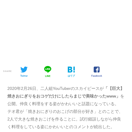
SHARE
Twitter
はてブ
Facebook
LINE
2020年2月26日、二人組YouTuberのスカイピースが
「【巨大】
焼きおにぎりをおコゲだけにしたらまじで美味かったwww」
を
公開。仲良く料理をする姿がかわいいと話題になっている。
テオ君が「焼きおにぎりのおこげの部分が好き」とのことで、
2人で大きな焼きおこげを作ることに。試行錯誤しながら仲良
く料理をしている姿にかわいいとのコメントが続出した。