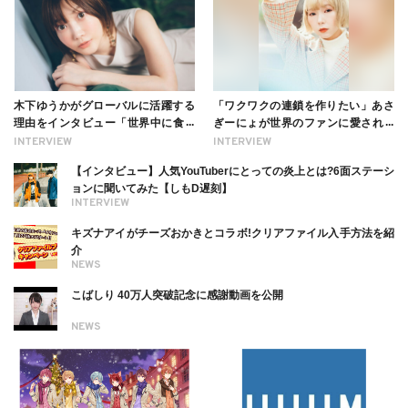
木下ゆうかがグローバルに活躍する
「ワクワクの連鎖を作りたい」あさ
理由をインタビュー「世界中に食べ
ぎーにょが世界のファンに愛される
る幸せを伝えたい」新事務所加入に
理由【インタビュー】
INTERVIEW
INTERVIEW
ついても
【インタビュー】人気YouTuberにとっての炎上とは?6面ステーシ
ョンに聞いてみた【しもD遅刻】
INTERVIEW
キズナアイがチーズおかきとコラボ!クリアファイル入手方法を紹
介
NEWS
こばしり 40万人突破記念に感謝動画を公開
NEWS