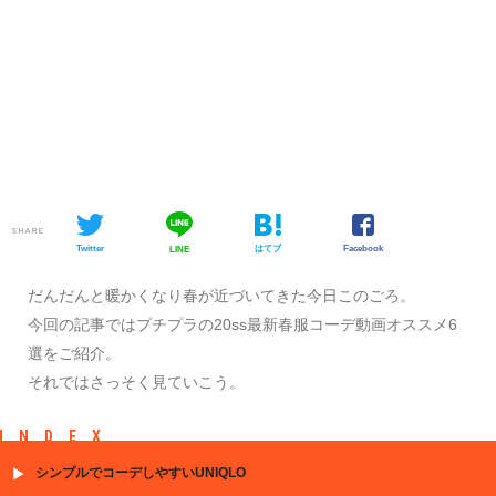
SHARE
Twitter
はてブ
Facebook
LINE
だんだんと暖かくなり春が近づいてきた今日このごろ。
今回の記事ではプチプラの20ss最新春服コーデ動画オススメ6
選をご紹介。
それではさっそく見ていこう。
INDEX
シンプルでコーデしやすいUNIQLO