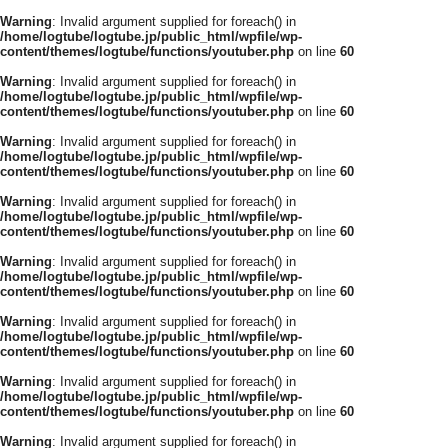
Warning
: Invalid argument supplied for foreach() in
/home/logtube/logtube.jp/public_html/wpfile/wp-
content/themes/logtube/functions/youtuber.php
on line
60
Warning
: Invalid argument supplied for foreach() in
/home/logtube/logtube.jp/public_html/wpfile/wp-
content/themes/logtube/functions/youtuber.php
on line
60
Warning
: Invalid argument supplied for foreach() in
/home/logtube/logtube.jp/public_html/wpfile/wp-
content/themes/logtube/functions/youtuber.php
on line
60
Warning
: Invalid argument supplied for foreach() in
/home/logtube/logtube.jp/public_html/wpfile/wp-
content/themes/logtube/functions/youtuber.php
on line
60
Warning
: Invalid argument supplied for foreach() in
/home/logtube/logtube.jp/public_html/wpfile/wp-
content/themes/logtube/functions/youtuber.php
on line
60
Warning
: Invalid argument supplied for foreach() in
/home/logtube/logtube.jp/public_html/wpfile/wp-
content/themes/logtube/functions/youtuber.php
on line
60
Warning
: Invalid argument supplied for foreach() in
/home/logtube/logtube.jp/public_html/wpfile/wp-
content/themes/logtube/functions/youtuber.php
on line
60
Warning
: Invalid argument supplied for foreach() in