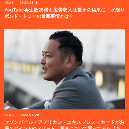
NEWS
2023.05.15
YouTube再生数26倍も広告収入は驚きの結果に！水溜り
ボンド・トミーの最新事情とは？
NEWS
2023.04.28
セゾンパール・アメリカン・エキスプレス・カードがお
得？ポイントやメリット、審査について調べてみた【キャ