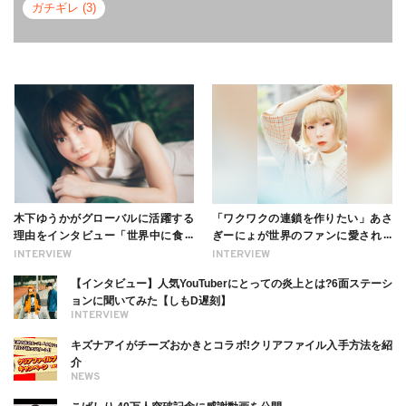
ガチギレ (3)
木下ゆうかがグローバルに活躍する
「ワクワクの連鎖を作りたい」あさ
理由をインタビュー「世界中に食べ
ぎーにょが世界のファンに愛される
る幸せを伝えたい」新事務所加入に
理由【インタビュー】
INTERVIEW
INTERVIEW
ついても
【インタビュー】人気YouTuberにとっての炎上とは?6面ステーシ
ョンに聞いてみた【しもD遅刻】
INTERVIEW
キズナアイがチーズおかきとコラボ!クリアファイル入手方法を紹
介
NEWS