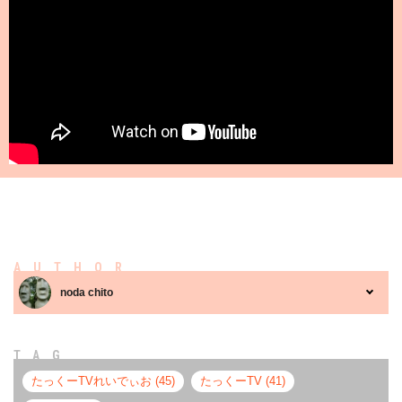
AUTHOR
noda chito
TAG
たっくーTVれいでぃお (45)
たっくーTV (41)