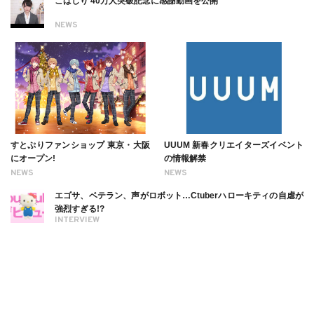
こばしり 40万人突破記念に感謝動画を公開
NEWS
すとぷりファンショップ 東京・大阪
UUUM 新春クリエイターズイベント
にオープン!
の情報解禁
NEWS
NEWS
エゴサ、ベテラン、声がロボット…Ctuberハローキティの自虐が
強烈すぎる!?
INTERVIEW