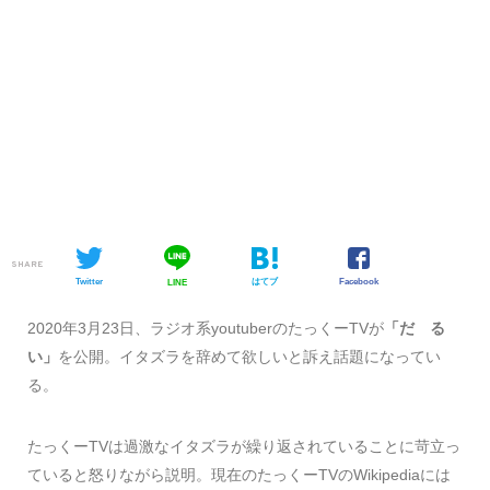
SHARE
Twitter
はてブ
Facebook
LINE
2020年3月23日、ラジオ系youtuberのたっくーTVが
「だ る
い」
を公開。イタズラを辞めて欲しいと訴え話題になってい
る。
たっくーTVは過激なイタズラが繰り返されていることに苛立っ
ていると怒りながら説明。現在のたっくーTVのWikipediaには