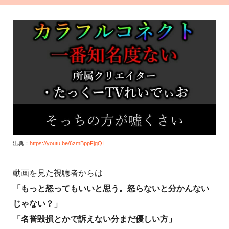
出典：
https://youtu.be/6zmBppFjgQI
動画を見た視聴者からは
「もっと怒ってもいいと思う。怒らないと分かんない
じゃない？」
「名誉毀損とかで訴えない分まだ優しい方」