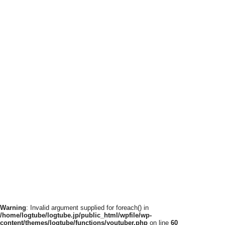
Warning
: Invalid argument supplied for foreach() in
/home/logtube/logtube.jp/public_html/wpfile/wp-
content/themes/logtube/functions/youtuber.php
on line
60