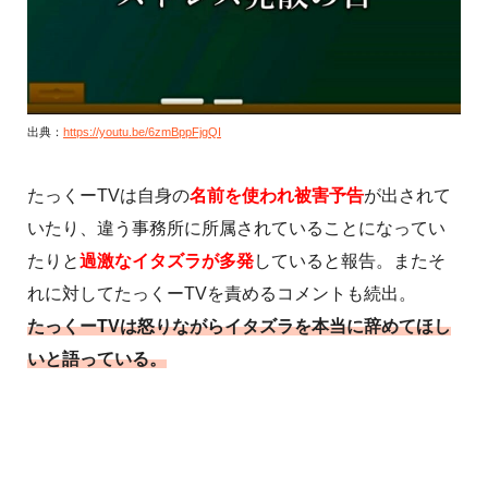
出典：
https://youtu.be/6zmBppFjgQI
たっくーTVは自身の
名前を使われ被害予告
が出されて
いたり、違う事務所に所属されていることになってい
たりと
過激なイタズラが多発
していると報告。またそ
れに対してたっくーTVを責めるコメントも続出。
たっくーTVは怒りながらイタズラを本当に辞めてほし
いと語っている。