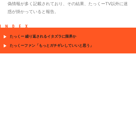
偽情報が多く記載されており、その結果、たっくーTV以外に迷
惑が掛かっていると報告。
INDEX
たっくー 繰り返されるイタズラに限界か
たっくーファン「もっとガチギレしていいと思う」