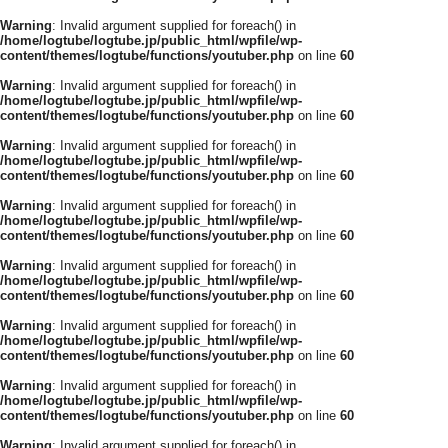
Warning
: Invalid argument supplied for foreach() in
/home/logtube/logtube.jp/public_html/wpfile/wp-
content/themes/logtube/functions/youtuber.php
on line
60
Warning
: Invalid argument supplied for foreach() in
/home/logtube/logtube.jp/public_html/wpfile/wp-
content/themes/logtube/functions/youtuber.php
on line
60
Warning
: Invalid argument supplied for foreach() in
/home/logtube/logtube.jp/public_html/wpfile/wp-
content/themes/logtube/functions/youtuber.php
on line
60
Warning
: Invalid argument supplied for foreach() in
/home/logtube/logtube.jp/public_html/wpfile/wp-
content/themes/logtube/functions/youtuber.php
on line
60
Warning
: Invalid argument supplied for foreach() in
/home/logtube/logtube.jp/public_html/wpfile/wp-
content/themes/logtube/functions/youtuber.php
on line
60
Warning
: Invalid argument supplied for foreach() in
/home/logtube/logtube.jp/public_html/wpfile/wp-
content/themes/logtube/functions/youtuber.php
on line
60
Warning
: Invalid argument supplied for foreach() in
/home/logtube/logtube.jp/public_html/wpfile/wp-
content/themes/logtube/functions/youtuber.php
on line
60
Warning
: Invalid argument supplied for foreach() in