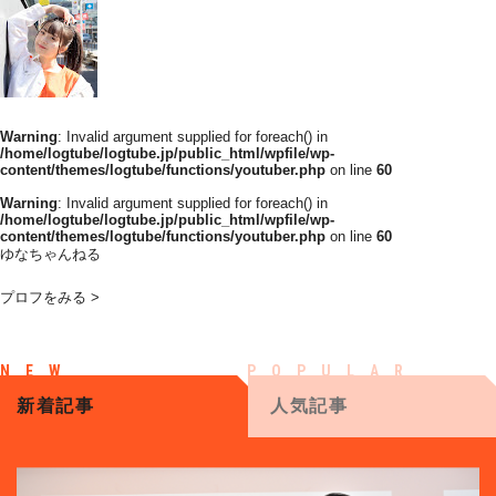
Warning
: Invalid argument supplied for foreach() in
/home/logtube/logtube.jp/public_html/wpfile/wp-
content/themes/logtube/functions/youtuber.php
on line
60
Warning
: Invalid argument supplied for foreach() in
/home/logtube/logtube.jp/public_html/wpfile/wp-
content/themes/logtube/functions/youtuber.php
on line
60
ゆなちゃんねる
プロフをみる >
新着記事
人気記事