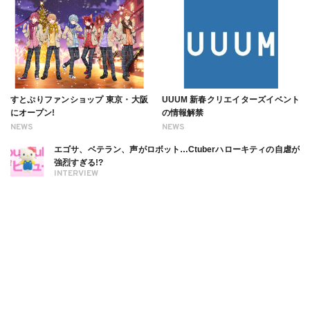
すとぷりファンショップ 東京・大阪
UUUM 新春クリエイターズイベント
にオープン!
の情報解禁
NEWS
NEWS
エゴサ、ベテラン、声がロボット…Ctuberハローキティの自虐が
強烈すぎる!?
INTERVIEW