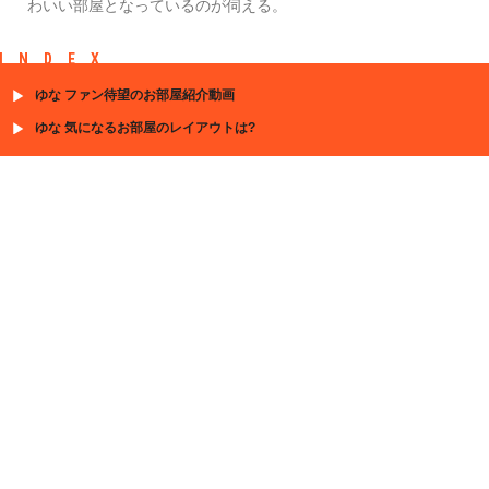
わいい部屋となっているのが伺える。
INDEX
ゆな ファン待望のお部屋紹介動画
ゆな 気になるお部屋のレイアウトは?