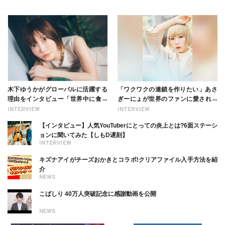
木下ゆうかがグローバルに活躍する
「ワクワクの連鎖を作りたい」あさ
理由をインタビュー「世界中に食べ
ぎーにょが世界のファンに愛される
る幸せを伝えたい」新事務所加入に
理由【インタビュー】
INTERVIEW
INTERVIEW
ついても
【インタビュー】人気YouTuberにとっての炎上とは?6面ステーシ
ョンに聞いてみた【しもD遅刻】
INTERVIEW
キズナアイがチーズおかきとコラボ!クリアファイル入手方法を紹
介
NEWS
こばしり 40万人突破記念に感謝動画を公開
NEWS