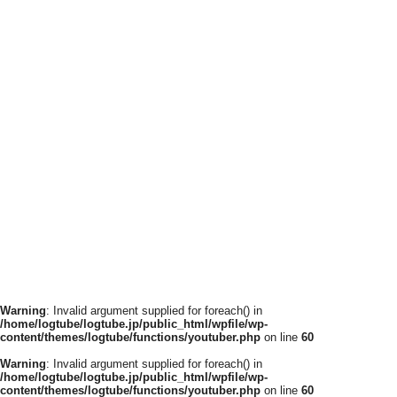
Warning
: Invalid argument supplied for foreach() in
/home/logtube/logtube.jp/public_html/wpfile/wp-
content/themes/logtube/functions/youtuber.php
on line
60
Warning
: Invalid argument supplied for foreach() in
/home/logtube/logtube.jp/public_html/wpfile/wp-
content/themes/logtube/functions/youtuber.php
on line
60