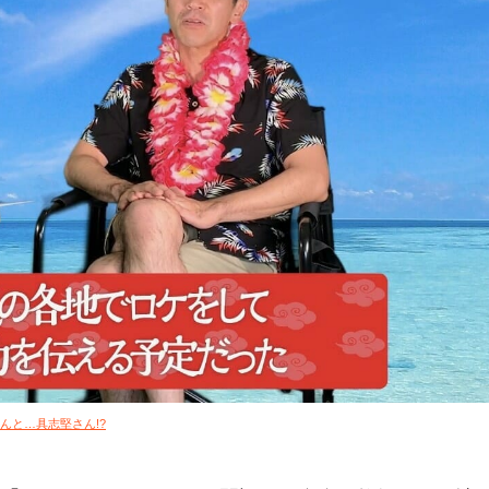
んと…具志堅さん!?