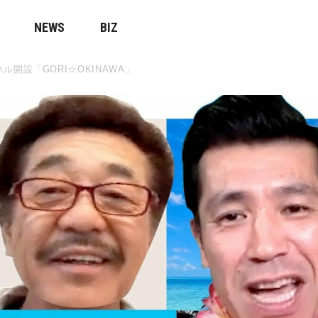
NEWS
BIZ
開設「GORI☆OKINAWA」