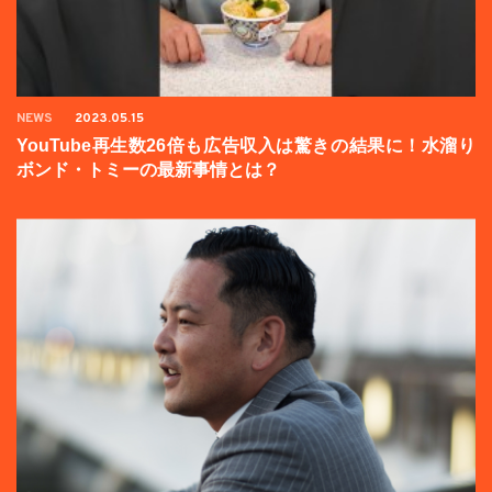
NEWS
2023.05.15
YouTube再生数26倍も広告収入は驚きの結果に！水溜り
ボンド・トミーの最新事情とは？