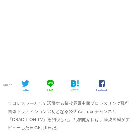
SHARE
Twitter
はてブ
Facebook
LINE
プロレスラーとして活躍する藤波辰爾主宰プロレスリング興行
団体ドラディションの初となる公式YouTubeチャンネル
「DRADITION TV」を開設した。配信開始日は、藤波辰爾がデ
ビューした日の5月9日だ。