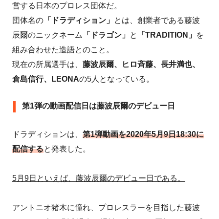
営する日本のプロレス団体だ。
団体名の
「ドラディション」
とは、創業者である藤波
辰爾のニックネーム
「ドラゴン」
と
「TRADITION」
を
組み合わせた造語とのこと。
現在の所属選手は、
藤波辰爾、ヒロ斉藤、長井満也、
倉島信行、LEONA
の5人となっている。
第1弾の動画配信日は藤波辰爾のデビュー日
ドラディションは、
第1弾動画を2020年5月9日18:30に
配信する
と発表した。
5月9日といえば、藤波辰爾のデビュー日である。
アントニオ猪木に憧れ、プロレスラーを目指した藤波