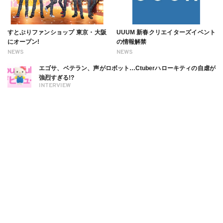
すとぷりファンショップ 東京・大阪
UUUM 新春クリエイターズイベント
にオープン!
の情報解禁
NEWS
NEWS
エゴサ、ベテラン、声がロボット…Ctuberハローキティの自虐が
強烈すぎる!?
INTERVIEW