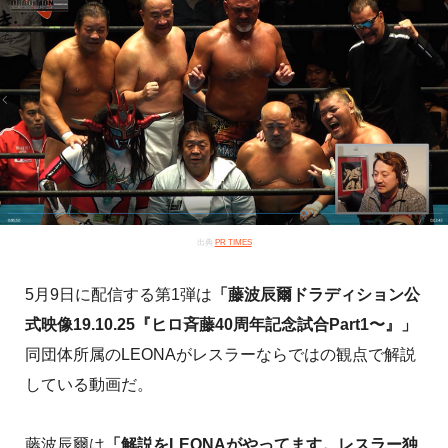
出典
PR TIMES
5月9日に配信する第1弾は
「藤波辰爾ドラディション公
式映像19.10.25『ヒロ斉藤40周年記念試合Part1〜』」
同団体所属のLEONAがレスラーならではの観点で解説
している動画だ。
藤波辰爾は
「解説をLEONAがやってます。レスラー独