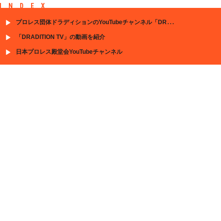
INDEX
プロレス団体ドラディションのYouTubeチャンネル「DRADITION TV」
「DRADITION TV」の動画を紹介
日本プロレス殿堂会YouTubeチャンネル