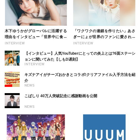
木下ゆうかがグローバルに活躍する
「ワクワクの連鎖を作りたい」あさ
理由をインタビュー「世界中に食べ
ぎーにょが世界のファンに愛される
る幸せを伝えたい」新事務所加入に
理由【インタビュー】
INTERVIEW
INTERVIEW
ついても
【インタビュー】人気YouTuberにとっての炎上とは?6面ステーシ
ョンに聞いてみた【しもD遅刻】
INTERVIEW
キズナアイがチーズおかきとコラボ!クリアファイル入手方法を紹
介
NEWS
こばしり 40万人突破記念に感謝動画を公開
NEWS