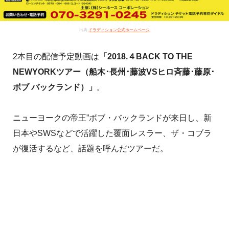
出典
ドラディション公式ホームページ
2本目の配信予定動画は
「2018.４BACK TO THE
NEWYORKツアー（船木･長州･藤波VSヒロ斉藤･藤原･
ボブ バックランド）」
。
ニューヨークの帝王”ボブ・バックランドが来日し、新
日本やSWSなどで活躍した覆面レスラー、ザ・コブラ
が復活するなど、話題を呼んだツアーだ。