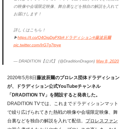
の映像や会場限定映像、舞台裏などを独自の解説を入れて
お届けします！
詳しくはこちら！
▶︎
https://t.co/Q4OigDgPXb
#ドラディション
#藤波辰爾
pic.twitter.com/IrG7g7tpye
— DRADITION【公式】 (@DraditionDragon)
May 8, 2020
2020年5月8日
藤波辰爾のプロレス団体ドラディション
が、ドラディション公式YouTubeチャンネル
「DRADITION TV」を開設すると発表した。
DRADITION TVでは、これまでドラディションマット
で繰り広げられてきた熱戦の映像や会場限定映像、舞
台裏などを独自の解説を入れて配信。
プロレスファン