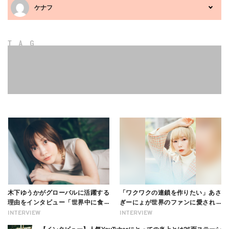
ケナフ
TAG
木下ゆうかがグローバルに活躍する
「ワクワクの連鎖を作りたい」あさ
理由をインタビュー「世界中に食べ
ぎーにょが世界のファンに愛される
る幸せを伝えたい」新事務所加入に
理由【インタビュー】
INTERVIEW
INTERVIEW
ついても