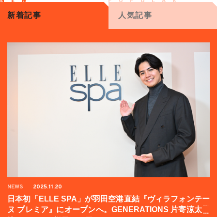
新着記事
人気記事
NEWS
2025.11.20
日本初「ELLE SPA」が羽田空港直結『ヴィラフォンテー
ヌ プレミア』にオープンへ。GENERATIONS 片寄涼太登