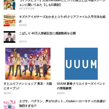
【インタビュー】人気YouTuberにとっての炎上とは?6面ステーシ
ョンに聞いてみた【しもD遅刻】
INTERVIEW
キズナアイがチーズおかきとコラボ!クリアファイル入手方法を紹
介
NEWS
こばしり 40万人突破記念に感謝動画を公開
NEWS
すとぷりファンショップ 東京・大阪
UUUM 新春クリエイターズイベント
にオープン!
の情報解禁
NEWS
NEWS
エゴサ、ベテラン、声がロボット…Ctuberハローキティの自虐が
強烈すぎる!?