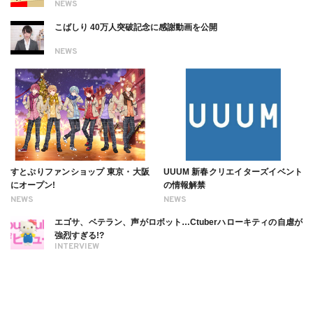
NEWS
こばしり 40万人突破記念に感謝動画を公開
NEWS
すとぷりファンショップ 東京・大阪
UUUM 新春クリエイターズイベント
にオープン!
の情報解禁
NEWS
NEWS
エゴサ、ベテラン、声がロボット…Ctuberハローキティの自虐が
強烈すぎる!?
INTERVIEW