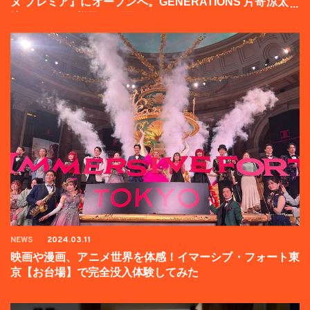
ヌ プレミア』にオープンへ。GENERATIONS 片寄涼太登
壇イベントの様子をお届け！
NEWS
2024.03.11
映画や漫画、アニメ世界を体感！イマーシブ・フォート東
京【お台場】で完全没入体験してみた