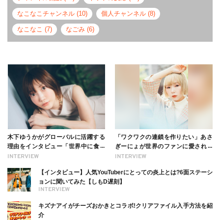
なこなこチャンネル (10)
個人チャンネル (8)
なこなこ (7)
なごみ (6)
木下ゆうかがグローバルに活躍する
「ワクワクの連鎖を作りたい」あさ
理由をインタビュー「世界中に食べ
ぎーにょが世界のファンに愛される
る幸せを伝えたい」新事務所加入に
理由【インタビュー】
INTERVIEW
INTERVIEW
ついても
【インタビュー】人気YouTuberにとっての炎上とは?6面ステーシ
ョンに聞いてみた【しもD遅刻】
INTERVIEW
キズナアイがチーズおかきとコラボ!クリアファイル入手方法を紹
介