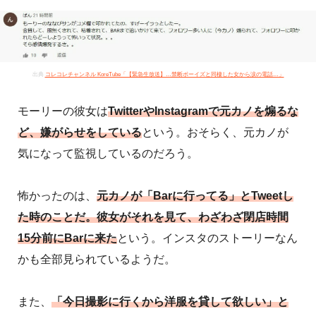
出典
コレコレチャンネル KoreTube「【緊急生放送】…禁断ボーイズと同棲した女から涙の電話…」
モーリーの彼女は
TwitterやInstagramで元カノを煽るな
ど、嫌がらせをしている
という。おそらく、元カノが
気になって監視しているのだろう。
怖かったのは、
元カノが「Barに行ってる」とTweetし
た時のことだ。彼女がそれを見て、わざわざ閉店時間
15分前にBarに来た
という。インスタのストーリーなん
かも全部見られているようだ。
また、
「今日撮影に行くから洋服を貸して欲しい」と