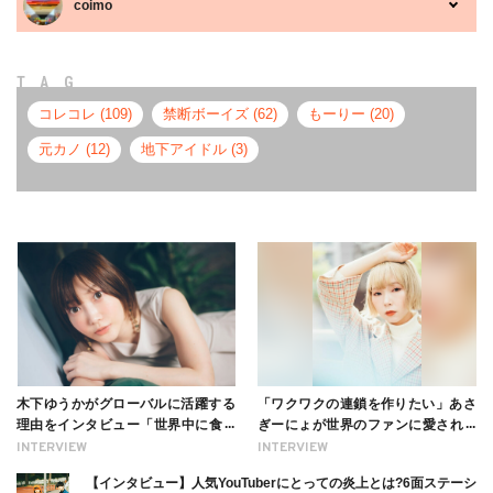
coimo
TAG
コレコレ (109)
禁断ボーイズ (62)
もーりー (20)
元カノ (12)
地下アイドル (3)
木下ゆうかがグローバルに活躍する
「ワクワクの連鎖を作りたい」あさ
理由をインタビュー「世界中に食べ
ぎーにょが世界のファンに愛される
る幸せを伝えたい」新事務所加入に
理由【インタビュー】
INTERVIEW
INTERVIEW
ついても
【インタビュー】人気YouTuberにとっての炎上とは?6面ステーシ