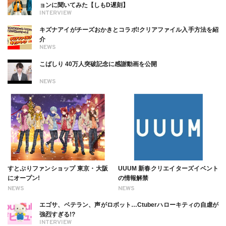
ョンに聞いてみた【しもD遅刻】
INTERVIEW
キズナアイがチーズおかきとコラボ!クリアファイル入手方法を紹
介
NEWS
こばしり 40万人突破記念に感謝動画を公開
NEWS
すとぷりファンショップ 東京・大阪
UUUM 新春クリエイターズイベント
にオープン!
の情報解禁
NEWS
NEWS
エゴサ、ベテラン、声がロボット…Ctuberハローキティの自虐が
強烈すぎる!?
INTERVIEW