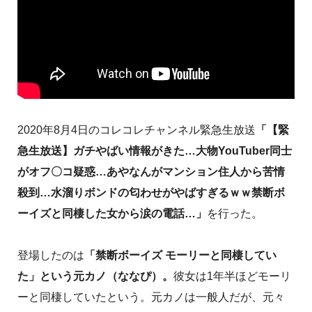
2020年8月4日のコレコレチャンネル緊急生放送
「【緊
急生放送】ガチやばい情報がきた…大物YouTuber同士
がオフ〇コ疑惑…あやなんがマンション住人から苦情
殺到…水溜りボンドの匂わせがやばすぎるｗｗ禁断ボ
ーイズと同棲した女から涙の電話…」
を行った。
登場したのは
「禁断ボーイズ モーリーと同棲してい
た」という元カノ（ななぴ）。
彼女は1年半ほどモーリ
ーと同棲していたという。元カノは一般人だが、元々