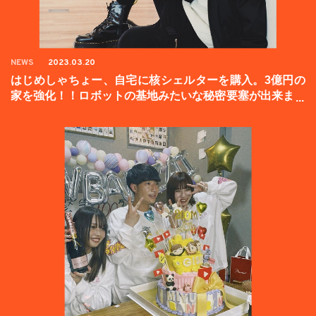
NEWS
2023.03.20
はじめしゃちょー、自宅に核シェルターを購入。3億円の
家を強化！！ロボットの基地みたいな秘密要塞が出来まし
た。