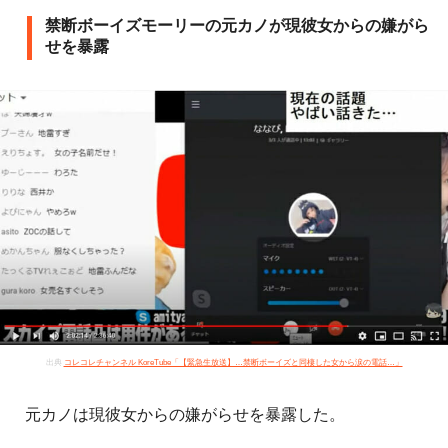
禁断ボーイズモーリーの元カノが現彼女からの嫌がら
せを暴露
出典
コレコレチャンネル KoreTube「【緊急生放送】…禁断ボーイズと同棲した女から涙の電話…」
元カノは現彼女からの嫌がらせを暴露した。