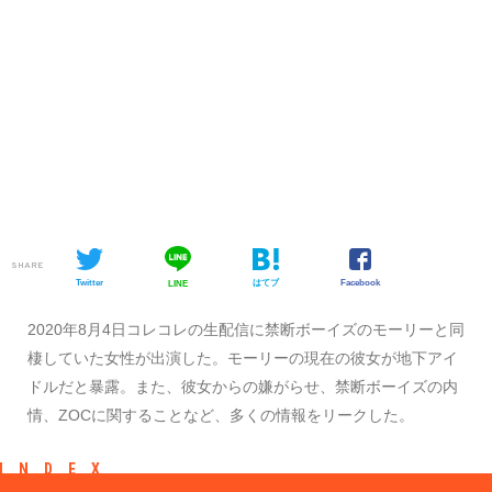
SHARE
Twitter
はてブ
Facebook
LINE
2020年8月4日コレコレの生配信に禁断ボーイズのモーリーと同
棲していた女性が出演した。モーリーの現在の彼女が地下アイ
ドルだと暴露。また、彼女からの嫌がらせ、禁断ボーイズの内
情、ZOCに関することなど、多くの情報をリークした。
INDEX