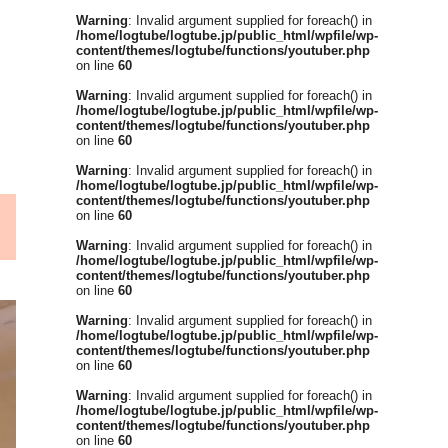
Warning
: Invalid argument supplied for foreach() in
/home/logtube/logtube.jp/public_html/wpfile/wp-
content/themes/logtube/functions/youtuber.php
on line
60
Warning
: Invalid argument supplied for foreach() in
/home/logtube/logtube.jp/public_html/wpfile/wp-
content/themes/logtube/functions/youtuber.php
on line
60
Warning
: Invalid argument supplied for foreach() in
/home/logtube/logtube.jp/public_html/wpfile/wp-
content/themes/logtube/functions/youtuber.php
on line
60
Warning
: Invalid argument supplied for foreach() in
/home/logtube/logtube.jp/public_html/wpfile/wp-
content/themes/logtube/functions/youtuber.php
on line
60
Warning
: Invalid argument supplied for foreach() in
/home/logtube/logtube.jp/public_html/wpfile/wp-
content/themes/logtube/functions/youtuber.php
on line
60
Warning
: Invalid argument supplied for foreach() in
/home/logtube/logtube.jp/public_html/wpfile/wp-
content/themes/logtube/functions/youtuber.php
on line
60