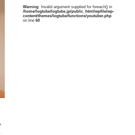
Warning
: Invalid argument supplied for foreach() in
/home/logtube/logtube.jp/public_html/wpfile/wp-
content/themes/logtube/functions/youtuber.php
on line
60
い
と