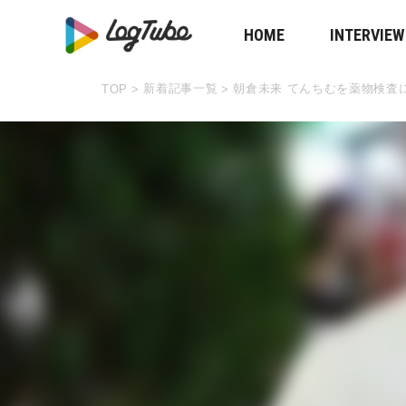
HOME
INTERVIEW
新着記事一覧
朝倉未来 てんちむを薬物検査
TOP
>
>